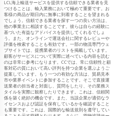
LCL海上輸送サービスを提供する信頼できる業者を見
つけることは、輸入業務において極めて重要です。お
客様の商品が期日内に無事に到着することを望まれる
でしょう。信頼できる業者を探す一つの良い方法は、
他の事業主に相談することです。彼らは自らの経験に
基づいた有益なアドバイスを提供してくれるでしょ
う。また、オンラインで運送会社に関するレビューや
評価を検索することも有効です。一部の物流専門ウェ
ブサイトでは、提携業者のリストを掲載しています。
顧客がサービスについて実際に述べている内容を読む
のは非常に参考になります。CCでは、常に信頼性と顧
客対応の質において高い評判を持つ企業を選ぶようご
提案しています。もう一つの有効な方法は、貿易見本
市や業界イベントに参加することです。そこで直接運
送業者の担当者と対面し、質問をしたり、その業務ス
タイルを実際に観察したりできます。これは、信頼関
係を築く絶好の機会です。また、当該企業が適切なラ
イセンスおよび認証を保有しているかを確認すること
も重要です。これは、国際的な輸送規則を遵守してい
ることを示す指標となります。さらに、貨物追跡サー