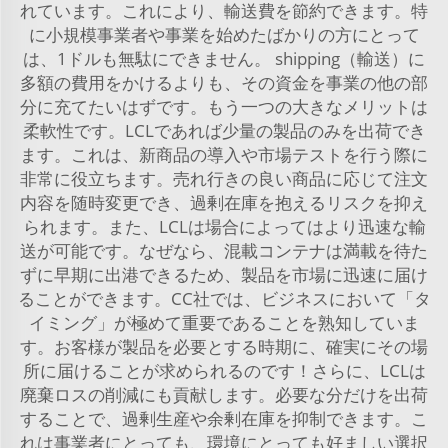
れています。これにより、輸送費を節約できます。特
に小規模事業者や事業を始めたばかりの方にとって
は、1ドルも無駄にできません。 shipping（輸送）に
多額の費用をかけるよりも、その資金を事業の他の部
分に充てたいはずです。もう一つの大きなメリットは
柔軟性です。LCLであれば少量の製品のみを出荷でき
ます。これは、新商品の導入や市場テストを行う際に
非常に役立ちます。売れ行きの良い商品に応じて注文
内容を随時変更でき、過剰在庫を抱えるリスクを抑え
られます。また、LCLは場合によってはより迅速な輸
送が可能です。なぜなら、混載コンテナは満載を待た
ずに早期に出港できるため、製品を市場に迅速に届け
ることができます。CC社では、ビジネスにおいて「タ
イミング」が極めて重要であることを熟知していま
す。お客様が製品を必要とする時期に、確実にその場
所に届けることが求められるのです！さらに、LCLは
廃棄ロスの削減にも貢献します。必要な分だけを出荷
することで、過剰生産や余剰在庫を抑制できます。こ
れは事業者にとっても、環境にとっても好ましい選択