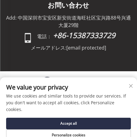
お問い合わせ
Add: 中国深圳市宝安区新安街道海旺社区宝兴路88号兴通
大厦29階
+86-15387333729
電話：
メールアドレス:
[email protected]
We value your privacy
We use cookies and similar tools to provide our services. If
Copyright © C&C GLOBAL Logistics Co., Limited All
you don't want to accept all cookies, click Personalize
Rights Reserved -
プライバシーポリシー
-
ブログ
cookies.
Accept all
Personalize cookies