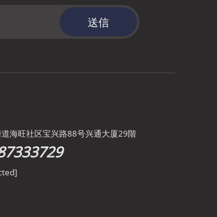
送信
街道海旺社区宝兴路88号兴通大厦29階
87333729
cted]