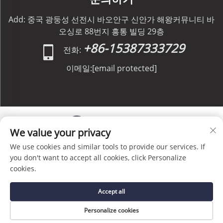
Add: 중국 광둥성 선전시 바오안구 신안가 해왕커뮤니티 바
오싱로 88번지 흥통 빌딩 29층
+86-15387333729
전화:
이메일:
[email protected]
We value your privacy
We use cookies and similar tools to provide our services. If
저작권 © C&C GLOBAL Logistics Co., Limited 판권 소
you don't want to accept all cookies, click Personalize
유 -
개인정보 처리방침
-
블로그
cookies.
Accept all
Personalize cookies
홈페이지
서비스
이메일
전화번호