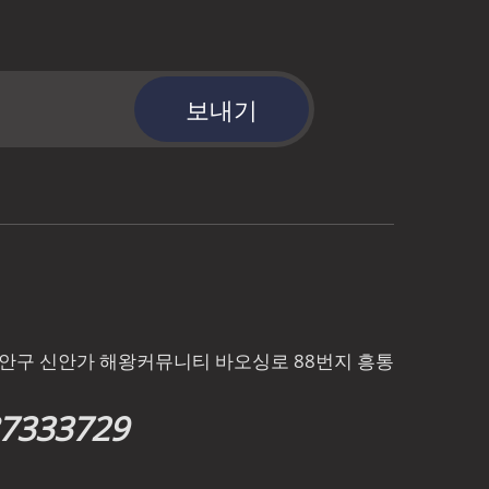
보내기
바오안구 신안가 해왕커뮤니티 바오싱로 88번지 흥통
87333729