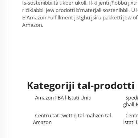
Is-sostenibbiltà tikber ukoll. Il-klijenti jħobbu ji
riċiklabbli jew prodotti b’materjali sostenibbli. U 
B’Amazon Fulfillment jistgħu jsiru pakketti jew offe
Amazon.
Kategoriji tal-prodotti 
Amazon FBA l-Istati Uniti
Spedi
għall-
Ċentru tat-twettiq tal-maħżen tal-
Ċentr
Amazon
Istati 