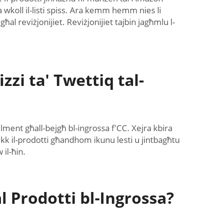
ja wkoll il-listi spiss. Ara kemm hemm nies li
għal reviżjonijiet. Reviżjonijiet tajbin jagħmlu l-
zzi ta' Twettiq tal-
lment għall-bejgħ bl-ingrossa f'CC. Xejra kbira
lhekk il-prodotti għandhom ikunu lesti u jintbagħtu
il-ħin.
l Prodotti bl-Ingrossa?