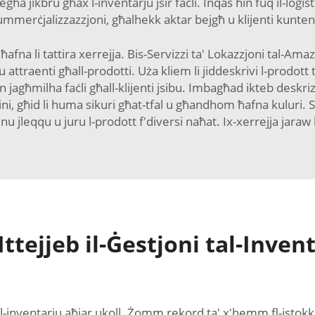
għa jikbru għax l-inventarju jsir faċli. Inqas ħin fuq il-loġist
ummerċjalizzazzjoni, għalhekk aktar bejgħ u klijenti kuntent
afna li tattira xerrejja. Bis-Servizzi ta' Lokazzjoni tal-Amazo
attraenti għall-prodotti. Uża kliem li jiddeskrivi l-prodott t
Dan jagħmilha faċli għall-klijenti jsibu. Imbagħad ikteb deskr
-bini, għid li huma sikuri għat-tfal u għandhom ħafna kuluri.
 jleqqu u juru l-prodott f'diversi naħat. Ix-xerrejja jaraw 
ttejjeb il-Ġestjoni tal-Invent
l-inventarju aħjar ukoll. Żomm rekord ta' x'hemm fl-istokk