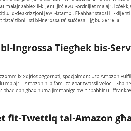
 malajr sabiex il-klijenti jirċievu l-ordnijiet malajr. Iċċekk
, id-deskrizzjoni jew l-istampi. Fl-aħħar staqsi lill-klijenti 
ista' tibni listi bl-ingrossa ta' suċċess li jġibu xerrejja.
 bl-Ingrossa Tiegħek bis-Servi
li żżomm ix-xejriet aġġornati, speċjalment uża Amazon Fulfil
iet jaslu malajr u Amazon hija famuża għat-twassil veloċi. Għa
intlaħaq dan għax huma jimmaniġġjaw it-tbaħħir u jiffrankaw 
t fit-Twettiq tal-Amazon għa