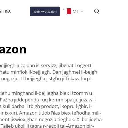
MT
TTINA
Ikseb Kwotazzjoni
mazon
ejjiegħ juża dan is-servizz, jibgħat l-oġġetti
atu minflok il-bejjiegħ. Dan jagħmel il-bejgħ
negozju. Il-bejjiegħa jistgħu jiffokaw fuq il-
n tieħu mingħand il-bejjiegħa biex iżżomm u
tal-ħażna jiddependu fuq kemm spazju jużaw l-
kull darba li tbigħ prodott, ikopru l-ġbir, l-
r ix-xiri, Amazon titlob ħlas biex teħodha mill-
lment jiswiex għan-negozju tiegħek. Xi bejjiegħa
ajjeb ukoll li taqra r-regoli tal-Amazon bir-