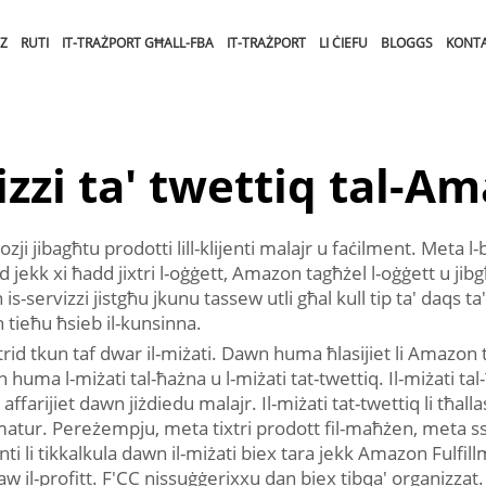
ZZ
RUTI
IT-TRAŻPORT GĦALL-FBA
IT-TRAŻPORT
LI ĊIEFU
BLOGGS
KONTA
izzi ta' twettiq tal-A
zji jibagħtu prodotti lill-klijenti malajr u faċilment. Meta l-b
ekk xi ħadd jixtri l-oġġett, Amazon tagħżel l-oġġett u jibgħ
s-servizzi jistgħu jkunu tassew utli għal kull tip ta' daqs ta' 
n tieħu ħsieb il-kunsinna.
 trid tkun taf dwar il-miżati. Dawn huma ħlasijiet li Amazo
n huma l-miżati tal-ħażna u l-miżati tat-twettiq. Il-miżati 
arijiet dawn jiżdiedu malajr. Il-miżati tat-twettiq li tħallas 
matur. Pereżempju, meta tixtri prodott fil-maħżen, meta ssi
i li tikkalkula dawn il-miżati biex tara jekk Amazon Fulfil
 il-profitt. F'CC nissuġġerixxu dan biex tibqa' organizzat. T