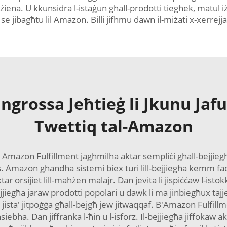
ħżiena. U kkunsidra l-istaġun għall-prodotti tiegħek, matul iż-ż
ibagħtu lil Amazon. Billi jifhmu dawn il-miżati x-xerrejja b
Ingrossa Jeħtieġ li Jkunu Jafu
Twettiq tal-Amazon
iżda Amazon Fulfillment jagħmilha aktar sempliċi għall-bejji
s. Amazon għandha sistemi biex turi lill-bejjiegħa kemm fad
aktar orsijiet lill-maħżen malajr. Dan jevita li jispiċċaw l-isto
bejjiegħa jaraw prodotti popolari u dawk li ma jinbiegħux ta
 jista' jitpoġġa għall-bejgħ jew jitwaqqaf. B'Amazon Fulfillm
siebha. Dan jiffranka l-ħin u l-isforz. Il-bejjiegħa jiffokaw a