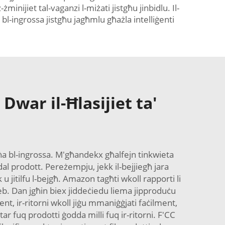
minijiet tal-vaganzi l-miżati jistgħu jinbidlu. Il-
l-ingrossa jistgħu jagħmlu għażla intelliġenti
 Dwar il-Ħlasijiet ta'
egħa bl-ingrossa. M'għandekx għalfejn tinkwieta
al prodott. Pereżempju, jekk il-bejjiegħ jara
kk u jitilfu l-bejgħ. Amazon tagħti wkoll rapporti li
jjeb. Dan jgħin biex jiddeċiedu liema jipproduċu
ent, ir-ritorni wkoll jiġu mmaniġġjati faċilment,
ktar fuq prodotti ġodda milli fuq ir-ritorni. F'CC