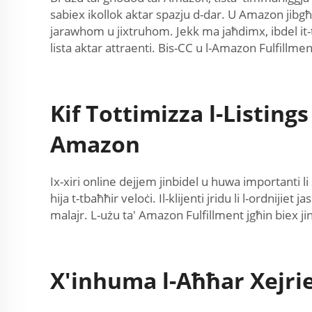
sabiex ikollok aktar spazju d-dar. U Amazon jibgħat
jarawhom u jixtruhom. Jekk ma jaħdimx, ibdel it-titlu
lista aktar attraenti. Bis-CC u l-Amazon Fulfillment t
Kif Tottimizza l-Listings
Amazon
Ix-xiri online dejjem jinbidel u huwa importanti 
hija t-tbaħħir veloċi. Il-klijenti jridu li l-ordnij
malajr. L-użu ta' Amazon Fulfillment jgħin biex j
X'inhuma l-Aħħar Xejrie