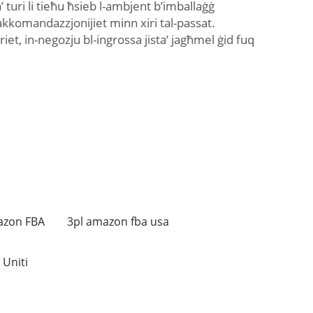
a’ turi li tieħu ħsieb l-ambjent b’imballaġġ
-rakkomandazzjonijiet minn xiri tal-passat.
riet, in-negozju bl-ingrossa jista’ jagħmel ġid fuq
azon FBA
3pl amazon fba usa
 Uniti