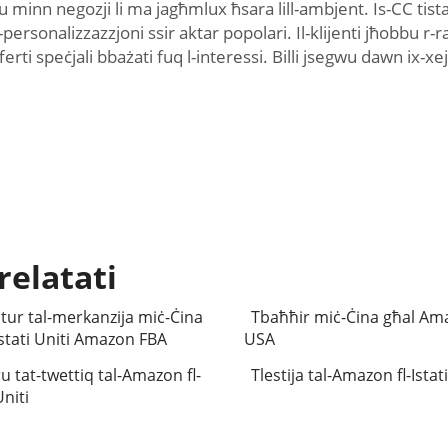
xtru minn negozji li ma jagħmlux ħsara lill-ambjent. Is-CC tist
l-personalizzazzjoni ssir aktar popolari. Il-klijenti jħobbu r
rti speċjali bbażati fuq l-interessi. Billi jsegwu dawn ix-xej
relatati
tur tal-merkanzija miċ-Ċina
Tbaħħir miċ-Ċina għal Am
Istati Uniti Amazon FBA
USA
u tat-twettiq tal-Amazon fl-
Tlestija tal-Amazon fl-Istati
Uniti