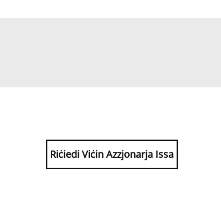
Riċiedi Viċin Azzjonarja Issa