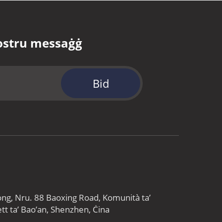
vostru messaġġ
Bid
gtong, Nru. 88 Baoxing Road, Komunità ta’
ett ta’ Bao’an, Shenzhen, Ċina