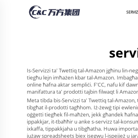
SERVI
serv
Is-Servizzi ta' Twettiq tal-Amazon jgħinu lin-nego
tiegħu lejn imħażen kbar tal-Amazon. Imbagħad j
online ħafna aktar sempliċi. F'CC, nafu kif dawn i
manifattura ta' prodotti tajbin filwaqt li Amazo
Meta tibda bis-Servizzi ta' Twettiq tal-Amazon,
tibgħat il-prodotti tagħhom. Iż-żewġ tipi ewleni
oġġetti tiegħek fil-maħżen, jekk għandek ħafna aff
ippakkjar, it-tbaħħir u anke s-servizz tal-konsu
ixkaffa, tippakkjaha u tibgħatha. Huwa important
jużaw spreadsheets biex isegwu l-ispejjeż u jaraw