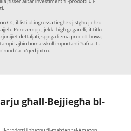
ika jfisser aktar investiment fil-prodotti u l-
i.
n CC, il-listi bl-ingrossa tiegħek jistgħu jidhru
ajjeb. Pereżempju, jekk tbigħ ġugarelli, it-titlu
izzjonijiet dettaljati, spjega liema prodott huwa,
 Stampi tajbin huma wkoll importanti ħafna. L-
b'mod ċar x'qed jixtru.
arju għall-Bejjiegħa bl-
. Il-prodotti jinħażnu fil-maħżen tal-Amazon