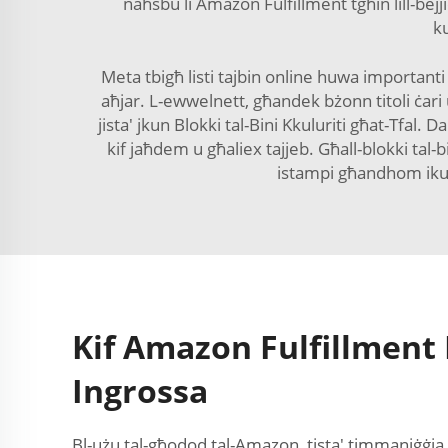
naħsbu li Amazon Fulfillment tgħin lill-bejjie
k
Meta tbigħ listi tajbin online huwa importanti ħ
aħjar. L-ewwelnett, għandek bżonn titoli ċari u 
jista' jkun Blokki tal-Bini Kkuluriti għat-Tfal. 
kif jaħdem u għaliex tajjeb. Għall-blokki tal
istampi għandhom ikunu
Kif Amazon Fulfillment I
Ingrossa
Bl-użu tal-għodod tal-Amazon, tista' timmaniġġja 