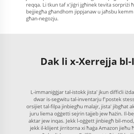
reqqa. Li tkun taf x'jiġri jgħinek tevita sorpriżi 
bejjiegħa għandhom jippjanaw u jaħsbu kemm se j
għan-negozju.
Dak li x-Xerrejja bl-
L-immaniġġjar tal-istokk jista' jkun diffiċli 
dwar is-segwitu tal-inventarju f'postek stes
orsijiet tal-filpa jinbiegħu malajr, jista' jibgħat 
juru liema oġġetti sejrin tajjeb jew ħażin. Il-
aktar jew inqas. Jekk l-oġġett jinbiegħ bil-mod,
jekk il-klijent jirritorna xi ħaġa Amazon jieħu ħ