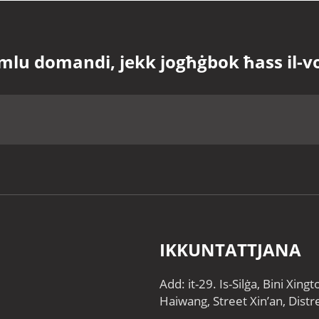
mlu domandi, jekk jogħġbok ħass il-
IKKUNTATTJANA
Add: it-29. Is-Silġa, Bini Xin
Haiwang, Street Xin’an, Distr