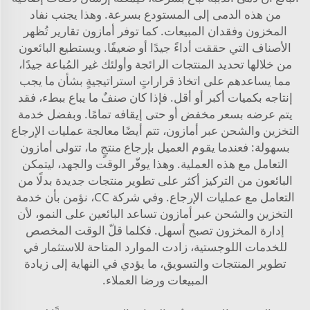
من هذه الدمى إلى المستودع بسرعة. وهذا يجنب نفاد
المخزون وفقدان المبيعات. كما توفر أمازون تقارير تُظهر
الأصناف التي حققت أداءً جيدًا أو ضعيفًا. ويستطيع البائعون
من خلالها تحديد المنتجات الرائجة وأولئك غير المُباعة جيدًا،
مما يساعدهم على اتخاذ قراراتٍ استراتيجيةٍ بشأن ما يجب
إنتاجه بكميات أكبر أو أقل. فإذا كان صنفٌ ما يباع ببطء، فقد
يتم عرضه بسعر مخفض أو حتى إيقافه تمامًا. وبفضل خدمة
التخزين والشحن عبر أمازون، تتم أيضًا معالجة عمليات الإرجاع
بسهولة: فعندما يقوم العميل بإرجاع منتجٍ ما، تتولى أمازون
التعامل مع هذه العملية. وهذا يوفّر الوقت والجهد، ليتمكن
البائعون من التركيز أكثر على تطوير منتجات جديدة بدلًا من
التعامل مع عمليات الإرجاع. وفي شركة CC، نؤمن بأن خدمة
التخزين والشحن عبر أمازون تساعد البائعين على النمو، لأن
إدارة المخزون تصبح أسهل. فكلما قلّ الوقت المخصص
للخدمات اللوجستية، زادت الموارد المتاحة للاستثمار في
تطوير المنتجات والتسويق، ما يؤدي في النهاية إلى زيادة
المبيعات ورضا العملاء.