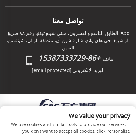
تواصل معنا
Add: الطابق التاسع والعشرون، مبنى شينغ تونغ، رقم ٨٨ طريق
باو شينغ، حي هاي وانغ، شارع شين آن، منطقة باو آن، شينتشن،
الصين
+86-15387333729
هاتف:
البريد الإلكتروني:
[email protected]
We value your privacy
حقوق الطبع والنشر © C&C GLOBAL Logistics Co.,
We use cookies and similar tools to provide our services. If
Limited جميع الحقوق محفوظة -
سياسة الخصوصية
-
you don't want to accept all cookies, click Personalize
المدونة