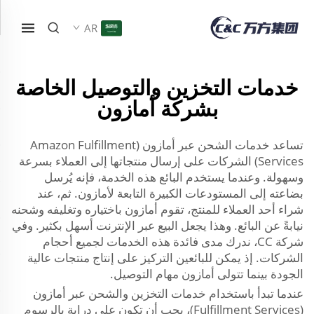
AR
خدمات التخزين والتوصيل الخاصة
بشركة أمازون
تساعد خدمات الشحن عبر أمازون (Amazon Fulfillment
Services) الشركات على إرسال منتجاتها إلى العملاء بسرعة
وسهولة. وعندما يستخدم البائع هذه الخدمة، فإنه يُرسل
بضاعته إلى المستودعات الكبيرة التابعة لأمازون. ثم، عند
شراء أحد العملاء للمنتج، تقوم أمازون باختياره وتغليفه وشحنه
نيابةً عن البائع. وهذا يجعل البيع عبر الإنترنت أسهل بكثير. وفي
شركة CC، ندرك مدى فائدة هذه الخدمات لجميع أحجام
الشركات. إذ يمكن للبائعين التركيز على إنتاج منتجات عالية
الجودة بينما تتولى أمازون مهام التوصيل.
عندما تبدأ باستخدام خدمات التخزين والشحن عبر أمازون
(Fulfillment Services)، يجب أن تكون على دراية بالرسوم