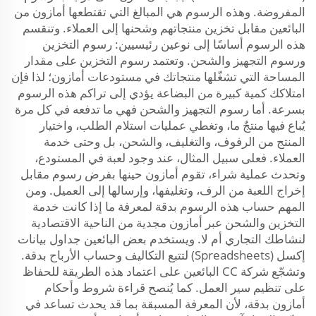
المفروضة. وهذه الرسوم هي المبالغ التي تقتطعها أمازون من
البائعين مقابل تخزين منتجاتهم وشحنها إلى العملاء. وتنقسم
هذه الرسوم أساسًا إلى نوعين رئيسيين: رسوم التخزين
ورسوم التجهيز والشحن. وتعتمد رسوم التخزين على مقدار
المساحة التي تشغّلها منتجاتك في مستودعات أمازون؛ لذا فإن
امتلاكك كمية كبيرة من البضاعة يؤدي إلى تراكم هذه الرسوم
بسرعة. أما رسوم التجهيز والشحن فهي ما تدفعه في كل مرة
يُباع فيها منتجٌ ما، وتغطي عمليات استلام الطلب، واختيار
المنتج من الرفوف، والتغليف، والشحن، بل وحتى خدمة
العملاء. فعلى سبيل المثال، عند وجود لعبة في المستودع،
وتحدث عملية شراء، تقوم أمازون حينها بفرض رسوم مقابل
إخراج اللعبة من الرف، وتغليفها، وإرسالها إلى العميل. ومن
المهم حساب هذه الرسوم بدقة لمعرفة ما إذا كانت خدمة
التخزين والشحن عبر أمازون مجدية من الناحية الاقتصادية
لنشاطك التجاري أم لا. ويستخدم بعض البائعين جداول بيانات
إكسل (Spreadsheets) لتتبع التكاليف وحساب الأرباح بدقة.
وتشجّع شركة CC البائعين على اعتماد هذه الطريقة للحفاظ
على تنظيم سير العمل. كما يُنصح قراءة شروط وأحكام
أمازون بدقة، لأن المعرفة المسبقة بما قد يحدث تساعد في