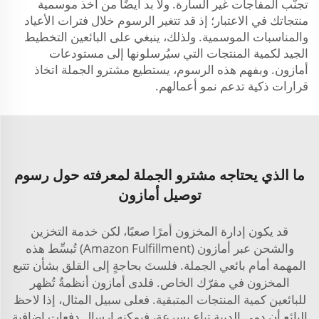
تجنّب المفاجآت غير السارة. ولا بد أيضًا من أخذ موسمية
منتجاتك في الاعتبار؛ إذ قد تتغير الرسوم خلال فترات الأعياد
والمناسبات الموسمية. ولذلك، ينبغي على البائعين التخطيط
الجيد لكمية المنتجات التي سيُرسلونها إلى مستودعات
أمازون. وبفهم هذه الرسوم، يستطيع مشترو الجملة اتخاذ
قرارات ذكية تدعم نمو أعمالهم.
ما الذي يحتاجه مشترو الجملة لمعرفته حول رسوم
توصيل أمازون
قد يكون إدارة المخزون أمرًا صعبًا، لكن خدمة التخزين
والشحن عبر أمازون (Amazon Fulfillment) تُبسِّط هذه
المهمة أمام بائعي الجملة. فلستَ بحاجةٍ إلى القلق بشأن تتبع
المخزون في مقرّك الخاص. فلدى أمازون أنظمةٌ تُظهر
للبائعين كمية المنتجات المتبقية. فعلى سبيل المثال، إذا لاحظ
البائع أن دمى الدببة تباع بسرعة، فيمكنه إرسال دفعات إضافية