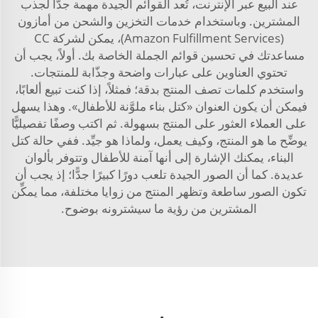
عند البيع عبر الإنترنت، تُعد القوائم الجيدة مهمة جدًّا لجذب
المشترين. وباستخدام خدمات التخزين والشحن من أمازون
(Amazon Fulfillment Services)، يمكن لشركة CC
مساعدتك في تحسين قوائم الجملة الخاصة بك. أولاً، يجب أن
تحتوي العناوين على عبارات واضحة وجذّابة للمنتجات.
واستخدم كلمات تصف المنتج بدقة؛ فمثلاً، إذا كنت تبيع ألعابًا،
فيمكن أن يكون العنوان «كتل بناء ملوَّنة للأطفال». وهذا يسهل
على العملاء العثور على المنتج بسهولة. ثم اكتب وصفًا تفصيليًّا
يوضِّح ما هو المنتج، وكيف يعمل، ولماذا هو جيِّد. ففي حالة كتل
البناء، يمكنك الإشارة إلى أنها آمنة للأطفال وتتوفر بألوان
عديدة. كما أن الصور الجيدة تلعب دورًا كبيرًا جدًّا؛ إذ يجب أن
تكون الصور ساطعة وتظهر المنتج من زوايا مختلفة، مما يمكِّن
المشترين من رؤية ما سيشترونه بوضوح.