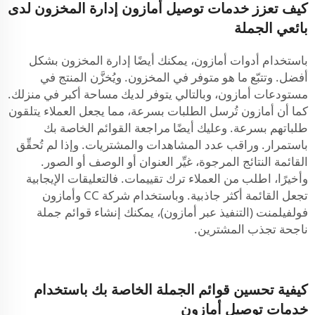
كيف تعزز خدمات توصيل أمازون إدارة المخزون لدى
بائعي الجملة
باستخدام أدوات أمازون، يمكنك أيضًا إدارة المخزون بشكل
أفضل. وتتبّع ما هو متوفر في المخزون. ويُخزَّن المنتج في
مستودعات أمازون، وبالتالي يتوفر لديك مساحة أكبر في منزلك.
كما أن أمازون تُرسل الطلبات بسرعة، مما يجعل العملاء يتلقون
طلباتهم بسرعة. وعليك أيضًا مراجعة القوائم الخاصة بك
باستمرار. وراقب عدد المشاهدات والمشتريات. وإذا لم تُحقِّق
القائمة النتائج المرجوة، غيِّر العنوان أو الوصف أو الصور.
وأخيرًا، اطلب من العملاء ترك تقييمات. فالتعليقات الإيجابية
تجعل القائمة أكثر جاذبية. وباستخدام شركة CC وأمازون
فولفيلمنت (التنفيذ عبر أمازون)، يمكنك إنشاء قوائم جملة
ناجحة تجذب المشترين.
كيفية تحسين قوائم الجملة الخاصة بك باستخدام
خدمات توصيل أمازون