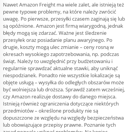
Nawet Amazon Freight ma wiele zalet, ale istnieją też
pewne typowe problemy, na które należy zwrócić
uwagę. Po pierwsze, przesyłki czasem zaginają się lub
są opóźnione. Amazon jest firmą wiarygodną, jednak
błędy mogą się zdarzać. Ważne jest śledzenie
przesyłek oraz posiadanie planu awaryjnego. Po
drugie, koszty mogą ulec zmianie – ceny rosną w
okresach wysokiego zapotrzebowania, np. podczas
świąt. Należy to uwzględnić przy budżetowaniu i
regularnie sprawdzać aktualne stawki, aby uniknąć
niespodzianek. Ponadto nie wszystkie lokalizacje są
objęte usługą – wysyłka do odległych obszarów może
być wolniejsza lub droższa. Sprawdź zatem wcześniej,
czy Amazon realizuje dostawy do danego miejsca.
Istnieją również ograniczenia dotyczące niektórych
przedmiotów – określone produkty nie są
dopuszczone ze względu na względy bezpieczeństwa
lub obowiązujące przepisy prawne. Poznanie tych
zasad pozwala uniknąć problemów. Na koniec