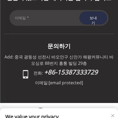
보내
기
문의하기
Add: 중국 광둥성 선전시 바오안구 신안가 해왕커뮤니티 바
오싱로 88번지 흥통 빌딩 29층
+86-15387333729
전화:
이메일:
[email protected]
We value your privacy