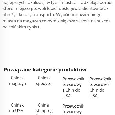
najlepszych lokalizacji w tych miastach. Udzielają porad,
które miejsce pozwoli lepiej obsługiwać klientów oraz
obniżyć koszty transportu. Wybór odpowiedniego
miasta na magazyn celnym zwiększa szansę na sukces
na chińskim rynku.
Powiązane kategorie produktów
Chiński
Chiński
Przewoźnik
Przewoźnik
magazyn
spedytor
towarowy
towarów z
z Chin do
Chin do
USA
USA
Chiński
China
Przewoźnik
do USA
shipping
towarowy