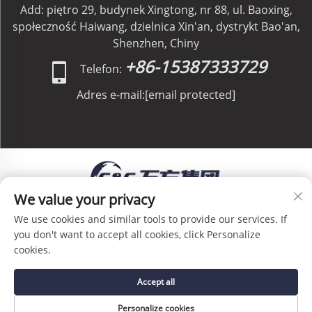
Add: piętro 29, budynek Xingtong, nr 88, ul. Baoxing,
społeczność Haiwang, dzielnica Xin'an, dystrykt Bao'an,
Shenzhen, Chiny
+86-15387333729
Telefon:
Adres e-mail:
[email protected]
We value your privacy
Prawa autorskie © C&C GLOBAL Logistics Co.,
We use cookies and similar tools to provide our services. If
Limited. Wszelkie prawa zastrzeżone. -
Polityka
you don't want to accept all cookies, click Personalize
prywatności
-
Blog
cookies.
Accept all
Personalize cookies