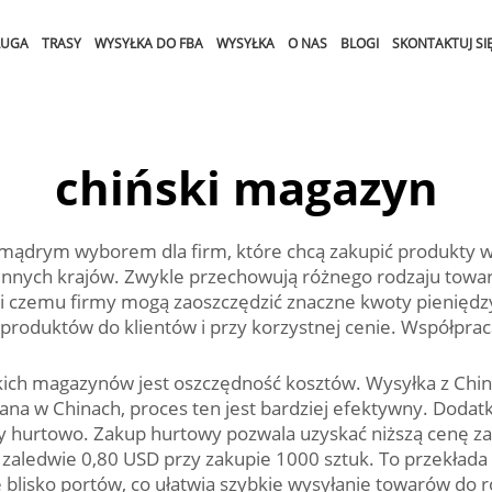
ŁUGA
TRASY
WYSYŁKA DO FBA
WYSYŁKA
O NAS
BLOGI
SKONTAKTUJ SIĘ
chiński magazyn
mądrym wyborem dla firm, które chcą zakupić produkty w
nych krajów. Zwykle przechowują różnego rodzaju towary, 
ięki czemu firmy mogą zaoszczędzić znaczne kwoty pieniędz
produktów do klientów i przy korzystnej cenie. Współpra
kich magazynów jest oszczędność kosztów. Wysyłka z Chin j
na w Chinach, proces ten jest bardziej efektywny. Doda
 hurtowo. Zakup hurtowy pozwala uzyskać niższą cenę za 
zaledwie 0,80 USD przy zakupie 1000 sztuk. To przekłada s
blisko portów, co ułatwia szybkie wysyłanie towarów do ró