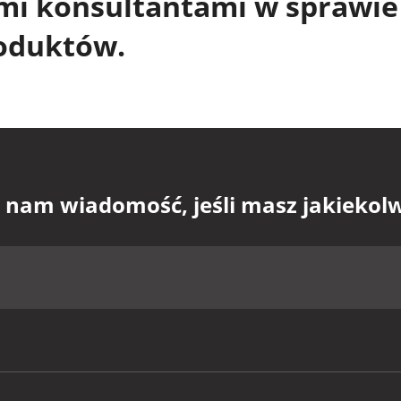
ymi konsultantami w sprawie
roduktów.
 nam wiadomość, jeśli masz jakiekol