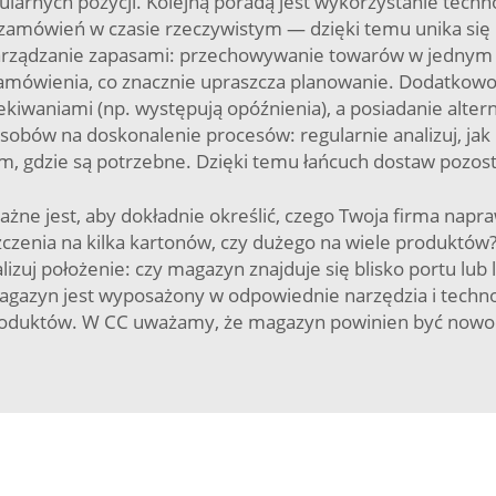
larnych pozycji. Kolejną poradą jest wykorzystanie tech
zamówień w czasie rzeczywistym — dzięki temu unika się
arządzanie zapasami: przechowywanie towarów w jednym m
o zamówienia, co znacznie upraszcza planowanie. Dodatko
oczekiwaniami (np. występują opóźnienia), a posiadanie al
ów na doskonalenie procesów: regularnie analizuj, jak prz
, gdzie są potrzebne. Dzięki temu łańcuch dostaw pozost
ne jest, aby dokładnie określić, czego Twoja firma napra
czenia na kilka kartonów, czy dużego na wiele produkt
zuj położenie: czy magazyn znajduje się blisko portu lub 
agazyn jest wyposażony w odpowiednie narzędzia i techno
roduktów. W CC uważamy, że magazyn powinien być nowoc