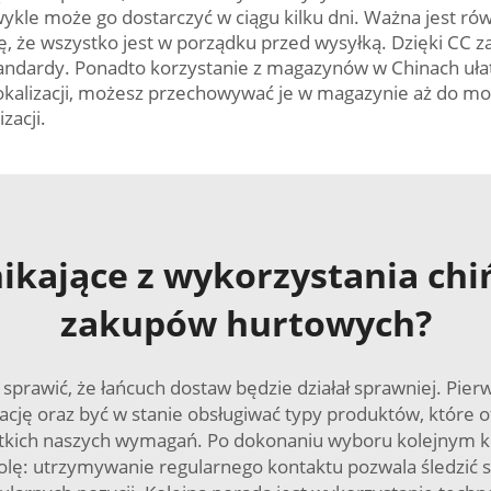
wykle może go dostarczyć w ciągu kilku dni. Ważna jest r
ię, że wszystko jest w porządku przed wysyłką. Dzięki CC
andardy. Ponadto korzystanie z magazynów w Chinach uła
lokalizacji, możesz przechowywać je w magazynie aż do m
zacji.
ynikające z wykorzystania ch
zakupów hurtowych?
sprawić, że łańcuch dostaw będzie działał sprawniej. Pi
ję oraz być w stanie obsługiwać typy produktów, które o
kich naszych wymagań. Po dokonaniu wyboru kolejnym kro
ę: utrzymywanie regularnego kontaktu pozwala śledzić st