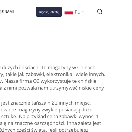
PL
 Z NAMI
Uzyskaj ofertę
 dużych ilościach. Te magazyny w Chinach
takie jak zabawki, elektronika i wiele innych.
y. Nasza firma CC wykorzystuje te chińskie
ca z nimi pozwala nam utrzymywać niskie ceny
est znacznie tańsza niż z innych miejsc.
tkowo te magazyny zwykle posiadają duże
sztukę. Na przykład cena zabawki wynosi 1
ię na znaczne oszczędności. Inną zaletą jest
żnych części świata. Jeśli potrzebujesz