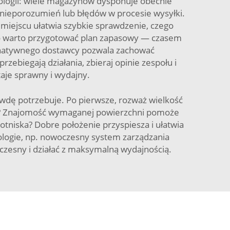
nologii: wiele magazynów dysponuje obecnie
 nieporozumień lub błędów w procesie wysyłki.
iejscu ułatwia szybkie sprawdzenie, czego
wo warto przygotować plan zapasowy — czasem
ternatywnego dostawcy pozwala zachować
ebiegają działania, zbieraj opinie zespołu i
aje sprawny i wydajny.
wdę potrzebuje. Po pierwsze, rozważ wielkość
ów? Znajomość wymaganej powierzchni pomoże
lotniska? Dobre położenie przyspiesza i ułatwia
logie, np. nowoczesny system zarządzania
zesny i działać z maksymalną wydajnością.