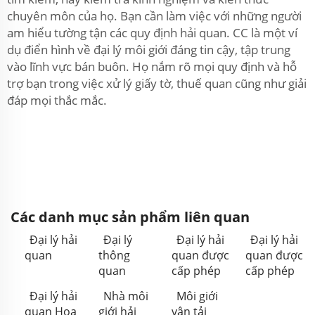
chuyên môn của họ. Bạn cần làm việc với những người
am hiểu tường tận các quy định hải quan. CC là một ví
dụ điển hình về đại lý môi giới đáng tin cậy, tập trung
vào lĩnh vực bán buôn. Họ nắm rõ mọi quy định và hỗ
trợ bạn trong việc xử lý giấy tờ, thuế quan cũng như giải
đáp mọi thắc mắc.
Các danh mục sản phẩm liên quan
Đại lý hải
Đại lý
Đại lý hải
Đại lý hải
quan
thông
quan được
quan được
quan
cấp phép
cấp phép
Đại lý hải
Nhà môi
Môi giới
quan Hoa
giới hải
vận tải