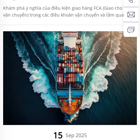
Khám phá ý nghĩa của điều kiện giao hàng FCA (Giao cho người
vận chuyển) trong các điều khoản vận chuyển và tầm quan
trọng của nó trong vận tải hàng hóa quốc tế. Tìm hiểu thêm
cùng C&C Global.
15
Sep 2025