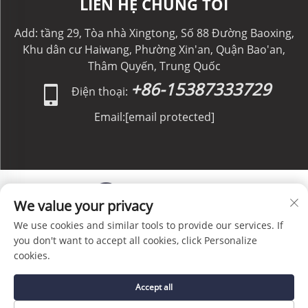
LIÊN HỆ CHÚNG TÔI
Add: tầng 29, Tòa nhà Xingtong, Số 88 Đường Baoxing,
Khu dân cư Haiwang, Phường Xin'an, Quận Bao'an,
Thâm Quyến, Trung Quốc
+86-15387333729
Điện thoại:
Email:
[email protected]
We value your privacy
We use cookies and similar tools to provide our services. If
Bản quyền © C&C GLOBAL Logistics Co., Limited. Bảo
you don't want to accept all cookies, click Personalize
lưu mọi quyền. -
Chính sách bảo mật
-
Blog
cookies.
Accept all