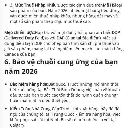
3. Mức Thuế Nhập Khẩu:
Được xác định dựa trên
Mã HS
loại
sản phẩm của bạn. Năm 2026, nhiều mặt hàng tiêu dùng
vẫn được miễn thuế nhập khẩu, nhưng hàng dệt may và
một số sản phẩm thép chịu mức thuế cao.
Mẹo chiến lược:
Hợp tác với một đại lý hải quan am hiểu
DDP
(Delivered Duty Paid)
so với.
DAP (Giao tại Địa điểm)
. Việc sử
dụng điều kiện DDP cho phép bạn tính sẵn chi phí thuế vào
giá sản phẩm, mang lại trải nghiệm liền mạch cho khách hàng
Canada của bạn.
6. Bảo vệ chuỗi cung ứng của bạn
năm 2026
Bảo hiểm hàng hóa:
Bắt buộc. Trước những mô hình thời
tiết khó lường tại Bắc Thái Bình Dương, việc bảo vệ khoản
đầu tư của bạn trước các tổn thất do "Bình quân chung"
hoặc mất mát là điều thiết yếu.
Kiểm Toán Nhà Cung Cấp:
Trước khi xuất hàng, hãy để đội
ngũ của chúng tôi tại Trung Quốc kiểm tra hàng hóa. Việc
khắc phục sai sót tại Ninh Ba sẽ rẻ hơn nhiều so với tại
Calgary.