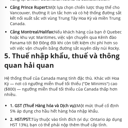
Cảng Prince Rupert:
Một lựa chọn chiến lược thay thế cho
Vancouver, thường ít ùn tắc hơn và có hệ thống đường sắt
kết nối xuất sắc với vùng Trung Tây Hoa Kỳ và miền Trung
Canada.
Cảng Montreal/Halifax:
Nếu khách hàng của bạn ở Quebec
hoặc khu vực Maritimes, việc vận chuyển qua Kênh đào
Panama tới Bờ Đông đôi khi còn tiết kiệm chi phí hơn so
với việc vận chuyển bằng đường sắt xuyên dãy núi Rocky.
5. Thuế nhập khẩu, thuế và thông
quan hải quan
Hệ thống thuế của Canada mang tính đặc thù. Khác với Hoa
Kỳ — nơi có ngưỡng miễn thuế tối thiểu ("De Minimis") cao
($800) — ngưỡng miễn thuế tối thiểu của Canada thấp hơn
nhiều.
1. GST (Thuế Hàng hóa và Dịch vụ):
Một mức thuế cố định
5% áp dụng cho hầu hết hàng hóa nhập khẩu.
2. HST/PST:
Tùy thuộc vào tỉnh đích (ví dụ: Ontario áp dụng
HST 13%), bạn có thể phải nộp thêm thuế cấp tỉnh.