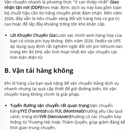
Vận chuyển nhanh là phương thức "ít can thiệp nhất".
Giao
nhận tận nơi (DDP)
theo mặc định, dịch vụ này bao gồm toàn
bộ chuỗi hậu cần do hãng chuyển phát đảm nhận. Đến năm
2026, đây vẫn là tiêu chuẩn vàng đối với hàng hóa có giá trị
cao hoặc để lấp đầy khoảng trống tồn kho khẩn cấp.
Lời Khuyên Chuyên Gia:
Luôn xác minh xem hàng hóa của
bạn có chứa pin hay không. Đến năm 2026, FedEx và UPS
áp dụng quy định rất nghiêm ngặt đối với pin lithium-ion;
trong khi đó DHL vẫn linh hoạt nhất khi vận chuyển các
linh kiện điện tử.
B. Vận tải hàng không
Khi lô hàng của bạn quá nặng để vận chuyển bằng dịch vụ
nhanh nhưng lại quá cấp thiết để gửi đường biển, thì vận
chuyển hàng không chính là giải pháp.
Tuyến đường vận chuyển rất quan trọng:
Vận chuyển
bằng
YYZ (Toronto)
hoặc
YUL (Montreal)
thường yêu cầu quá
cảnh, trong khi
YVR (Vancouver)
thường có các chuyến bay
thẳng từ Thượng Hải hoặc Thâm Quyến, giúp giảm đáng kể
thời gian trung chuyển.