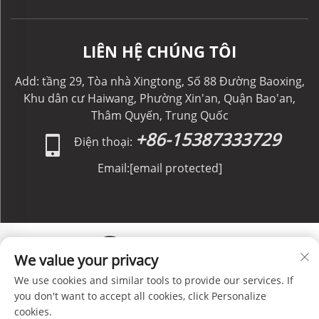
LIÊN HỆ CHÚNG TÔI
Add: tầng 29, Tòa nhà Xingtong, Số 88 Đường Baoxing,
Khu dân cư Haiwang, Phường Xin'an, Quận Bao'an,
Thâm Quyến, Trung Quốc
+86-15387333729
Điện thoại:
Email:
[email protected]
We value your privacy
We use cookies and similar tools to provide our services. If
Bản quyền © C&C GLOBAL Logistics Co., Limited. Bảo
you don't want to accept all cookies, click Personalize
lưu mọi quyền. -
Chính sách bảo mật
-
Blog
cookies.