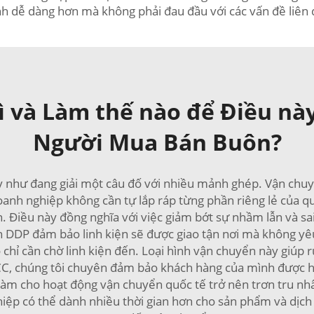
nh dễ dàng hơn mà không phải đau đầu với các vấn đề liên
 và Làm thế nào để Điều này
Người Mua Bán Buôn?
y như đang giải một câu đố với nhiều mảnh ghép. Vận chuy
anh nghiệp không cần tự lắp ráp từng phần riêng lẻ của quy
 Điều này đồng nghĩa với việc giảm bớt sự nhầm lẫn và sai
iện DDP đảm bảo linh kiện sẽ được giao tận nơi mà không yê
chỉ cần chờ linh kiện đến. Loại hình vận chuyển này giúp 
i CC, chúng tôi chuyên đảm bảo khách hàng của mình được h
ể làm cho hoạt động vận chuyển quốc tế trở nên trơn tru nh
ệp có thể dành nhiều thời gian hơn cho sản phẩm và dịch vụ