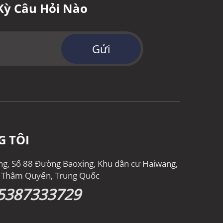
Kỳ Câu Hỏi Nào
Gửi
G TÔI
ong, Số 88 Đường Baoxing, Khu dân cư Haiwang,
, Thâm Quyến, Trung Quốc
5387333729