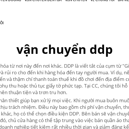
ÔI
vận chuyển ddp
a từ nơi này đến nơi khác. DDP là viết tắt của cụm từ "Gi
và rủi ro cho đến khi hàng hóa đến tay người mua. Ví dụ, 
uyển và thậm chí thanh toán thuế khi đồ chơi đến địa điểm
phụ thu hoặc thủ tục giấy tờ phức tạp. Tại CC, chúng tôi 
ên thuận tiện và trơn tru hơn.
ân thiết giúp bạn xử lý mọi việc. Khi người mua buôn muố
hịu trách nhiệm. Điều này bao gồm chi phí vận chuyển, thu
khác, họ có thể chọn điều kiện DDP. Bên bán sẽ vận chuy
đó, chủ cửa hàng có thể tập trung vào việc bán quần áo th
 doanh nghiệp tiết kiệm rất nhiều thời gian và giảm đáng k