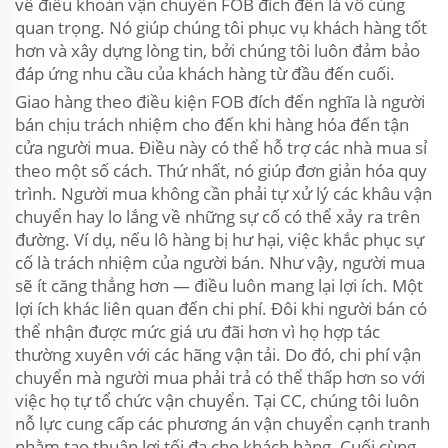
về điều khoản vận chuyển FOB đích đến là vô cùng
quan trọng. Nó giúp chúng tôi phục vụ khách hàng tốt
hơn và xây dựng lòng tin, bởi chúng tôi luôn đảm bảo
đáp ứng nhu cầu của khách hàng từ đầu đến cuối.
Giao hàng theo điều kiện FOB đích đến nghĩa là người
bán chịu trách nhiệm cho đến khi hàng hóa đến tận
cửa người mua. Điều này có thể hỗ trợ các nhà mua sỉ
theo một số cách. Thứ nhất, nó giúp đơn giản hóa quy
trình. Người mua không cần phải tự xử lý các khâu vận
chuyển hay lo lắng về những sự cố có thể xảy ra trên
đường. Ví dụ, nếu lô hàng bị hư hại, việc khắc phục sự
cố là trách nhiệm của người bán. Như vậy, người mua
sẽ ít căng thẳng hơn — điều luôn mang lại lợi ích. Một
lợi ích khác liên quan đến chi phí. Đôi khi người bán có
thể nhận được mức giá ưu đãi hơn vì họ hợp tác
thường xuyên với các hãng vận tải. Do đó, chi phí vận
chuyển mà người mua phải trả có thể thấp hơn so với
việc họ tự tổ chức vận chuyển. Tại CC, chúng tôi luôn
nỗ lực cung cấp các phương án vận chuyển cạnh tranh
nhằm tạo thuận lợi tối đa cho khách hàng. Cuối cùng,