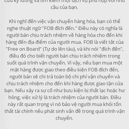
cứu kỹ lưỡng và tìm kiếm một dịch vụ phù hợp với nhu
cầu của bạn.
Khi nghĩ đến việc vận chuyển hàng hóa, bạn có thể
nghe thuật ngữ "FOB đích đến." Điều này có nghĩa là
người bán chịu trách nhiệm về hàng hóa cho đến khi
hàng đến địa điểm của người mua. FOB là viết tắt của
"Free on Board" (Tự do lên tàu), và khi nói "đích đến",
điều đó cho biết người bán chịu trách nhiệm trong
suốt quá trình vận chuyển. Vì vậy, nếu bạn mua một
mặt hàng được giao theo điều kiện FOB đích đến,
người bán sẽ chi trả toàn bộ chi phí vận chuyển và
chịu trách nhiệm cho đến khi hàng được giao tận cửa
bạn. Nếu xảy ra sự cố như bưu kiện bị thất lạc hoặc hư
hỏng, việc xử lý là trách nhiệm của người bán. Điều
này rất quan trọng vì nó bảo vệ người mua khỏi tổn
thất tài chính nếu phát sinh vấn đề trong quá trình vận
chuyển.