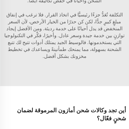
الشحن وأحيانًا في خفض تكاليفه أيضًا.
التكلفة تُعَدُّ جزءًا رئيسيًّا في اتخاذ القرار. فلا ترغب في إنفاق
مبلغٍ كبيرٍ جدًّا، لكن كن حذرًا من الخيار الأرخص، لأن السعر
المنخفض قد يدل أحيانًا على خدمة رديئة. ومن الأفضل إيجاد
توازنٍ بين خدمة جيدة وسعر عادل. وأخيرًا، فكِّر في التكنولوجيا
التي يستخدمونها. فالوسيط الجيد يمتلك أدوات تتيح لك تتبع
الشحنة بسهولة، مما يمنحك طمأنينةً ويساعدك في تخطيط
مخزونك بشكل أفضل.
أين تجد وكالات شحن أمازون المرموقة لضمان
شحنٍ فعّال؟