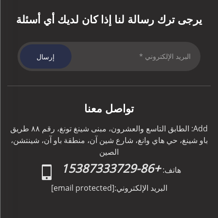
يرجى ترك رسالة لنا إذا كان لديك أي أسئلة
إرسال
تواصل معنا
Add: الطابق التاسع والعشرون، مبنى شينغ تونغ، رقم ٨٨ طريق
باو شينغ، حي هاي وانغ، شارع شين آن، منطقة باو آن، شينتشن،
الصين
+86-15387333729
هاتف:
البريد الإلكتروني:
[email protected]