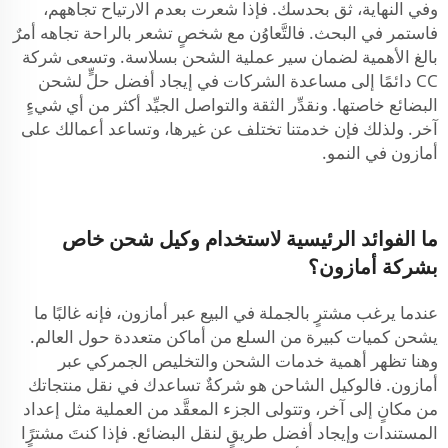
وفي النهاية، ثق بحدسك. فإذا شعرت بعدم الارتياح تجاههم،
فاستمر في البحث. فالتَّعاوُن مع شخصٍ تشعر بالراحة تجاهه أمرٌ
بالغ الأهمية لضمان سير عملية الشحن بسلاسة. وتسعى شركة
CC دائمًا إلى مساعدة الشركات في إيجاد أفضل حلٍّ لشحن
البضائع خاصتها. ونقدِّر الثقة والتواصل الجيِّد أكثر من أي شيءٍ
آخر. ولذلك فإن خدمتنا تختلف عن غيرها، وتساعد أعمالك على
أمازون في النمو.
ما الفوائد الرئيسية لاستخدام وكيل شحن خاص
بشركة أمازون؟
عندما يرغب مشترٍ بالجملة في البيع عبر أمازون، فإنه غالبًا ما
يشحن كميات كبيرة من السلع من أماكن متعددة حول العالم.
وهنا تظهر أهمية خدمات الشحن والتخليص الجمركي عبر
أمازون. فالوكيل الشاحن هو شركةٌ تساعدك في نقل منتجاتك
من مكانٍ إلى آخر، وتتولى الجزء المعقَّد من العملية مثل إعداد
المستندات وإيجاد أفضل طريقٍ لنقل البضائع. فإذا كنتَ مشترًٍا