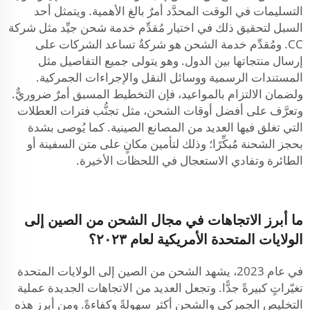
التسليمات في الوقت المحدَّد أمرٌ بالغ الأهمية. ويتمثل أحد
السبل لتحقيق ذلك في اختيار مُقدِّم خدمة شحن جيِّد مثل شركة
CC. ومُقدِّم خدمة الشحن هو شركةٌ تساعد الشركات على
إرسال منتجاتها بين الدول. وهو يتولى جميع التفاصيل مثل
المستندات الرسمية ووسائل النقل والإجراءات الجمركية.
ولضمان الالتزام بالمواعيد، فإن التخطيط المسبق أمرٌ ضروريٌّ.
وتعرَّف على أفضل أوقات الشحن، مثل تجنُّب فترات العطلات
التي تغلق فيها العديد من المصانع الصينية. كما يُوصى بشدة
بحجز الشحنة مُبكِّرًا؛ وذلك لتأمين مكانٍ على متن السفينة أو
الطائرة وتفادي الاستعجال في اللحظات الأخيرة.
ما أبرز الاتجاهات في مجال الشحن من الصين إلى
الولايات المتحدة الأمريكية لعام ٢٠٢٣؟
في عام 2023، يشهد الشحن من الصين إلى الولايات المتحدة
تغيّراتٍ كبيرةً جدًّا. وتجعل العديد من الاتجاهات الجديدة عملية
التخليص الجمركي والشحن أكثر سهولةً وكفاءةً. ومن أبرز هذه