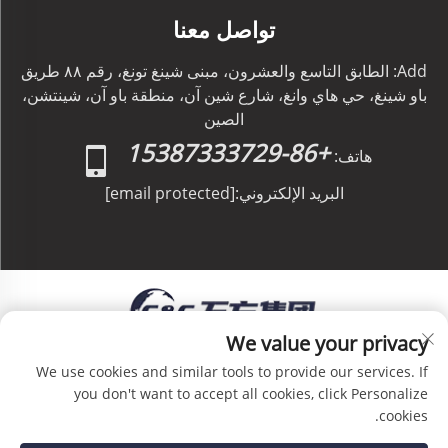
تواصل معنا
Add: الطابق التاسع والعشرون، مبنى شينغ تونغ، رقم ٨٨ طريق
باو شينغ، حي هاي وانغ، شارع شين آن، منطقة باو آن، شينتشن،
الصين
+86-15387333729
هاتف:
البريد الإلكتروني:
[email protected]
We value your privacy
حقوق الطبع والنشر © C&C GLOBAL Logistics Co.,
We use cookies and similar tools to provide our services. If
Limited جميع الحقوق محفوظة -
سياسة الخصوصية
-
you don't want to accept all cookies, click Personalize
المدونة
cookies.