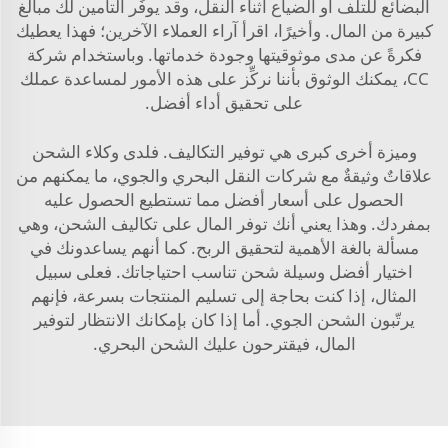
البضائع للتلف أو الضياع أثناء النقل، وقد يوفِّر التأمين لك مبالغ
كبيرة من المال. وأخيرًا، اقرأ آراء العملاء الآخرين؛ فهذا يعطيك
فكرةً عن مدى موثوقيتها وجودة خدماتها. وباستخدام شركة
CC، يمكنك الوثوق بأننا نركِّز على هذه الأمور لمساعدة عملك
على تحقيق أداء أفضل.
وميزة أخرى كبرى هي توفير التكاليف. فلدى وكلاء الشحن
علاقاتٌ وثيقةٌ مع شركات النقل البحري والجوي، ما يمكنهم من
الحصول على أسعار أفضل مما تستطيع الحصول عليه
بمفردك. وهذا يعني أنك توفر المال على تكاليف الشحن، وهي
مسألة بالغة الأهمية لتحقيق الربح. كما أنهم يساعدونك في
اختيار أفضل وسيلة شحن تناسب احتياجاتك. فعلى سبيل
المثال، إذا كنت بحاجة إلى تسليم المنتجات بسرعة، فإنهم
يرتّبون الشحن الجوي. أما إذا كان بإمكانك الانتظار لتوفير
المال، فيقترحون عليك الشحن البحري.