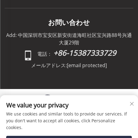
お問い合わせ
Add: 中国深圳市宝安区新安街道海旺社区宝兴路88号兴通
大厦29階
+86-15387333729
電話：
メールアドレス:
[email protected]
We value your privacy
We use cookies and similar tools to provide our services. If
Copyright © C&C GLOBAL Logistics Co., Limited All
you don't want to accept all cookies, click Personalize
Rights Reserved -
プライバシーポリシー
-
ブログ
cookies.