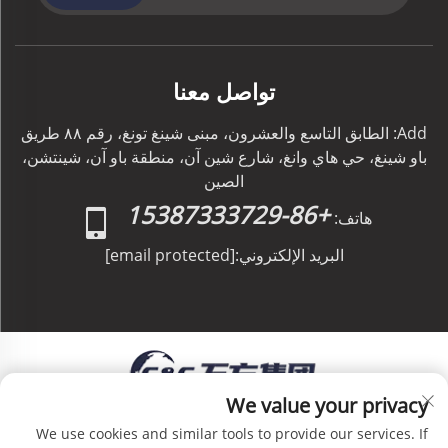
تواصل معنا
Add: الطابق التاسع والعشرون، مبنى شينغ تونغ، رقم ٨٨ طريق
باو شينغ، حي هاي وانغ، شارع شين آن، منطقة باو آن، شينتشن،
الصين
+86-15387333729
هاتف:
البريد الإلكتروني:
[email protected]
We value your privacy
حقوق الطبع والنشر © C&C GLOBAL Logistics Co.,
We use cookies and similar tools to provide our services. If