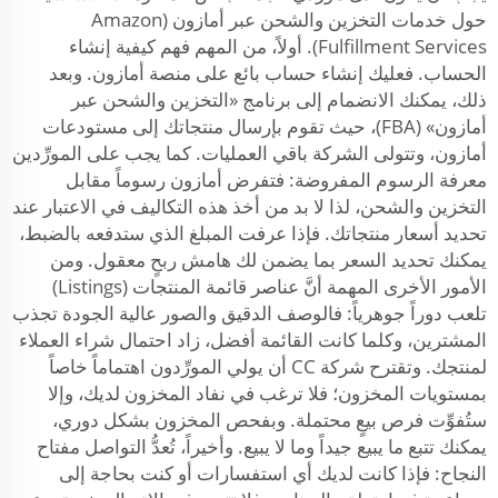
حول خدمات التخزين والشحن عبر أمازون (Amazon
Fulfillment Services). أولاً، من المهم فهم كيفية إنشاء
الحساب. فعليك إنشاء حساب بائع على منصة أمازون. وبعد
ذلك، يمكنك الانضمام إلى برنامج «التخزين والشحن عبر
أمازون» (FBA)، حيث تقوم بإرسال منتجاتك إلى مستودعات
أمازون، وتتولى الشركة باقي العمليات. كما يجب على المورِّدين
معرفة الرسوم المفروضة: فتفرض أمازون رسوماً مقابل
التخزين والشحن، لذا لا بد من أخذ هذه التكاليف في الاعتبار عند
تحديد أسعار منتجاتك. فإذا عرفت المبلغ الذي ستدفعه بالضبط،
يمكنك تحديد السعر بما يضمن لك هامش ربحٍ معقول. ومن
الأمور الأخرى المهمة أنَّ عناصر قائمة المنتجات (Listings)
تلعب دوراً جوهرياً: فالوصف الدقيق والصور عالية الجودة تجذب
المشترين، وكلما كانت القائمة أفضل، زاد احتمال شراء العملاء
لمنتجك. وتقترح شركة CC أن يولي المورِّدون اهتماماً خاصاً
بمستويات المخزون؛ فلا ترغب في نفاد المخزون لديك، وإلا
ستُفوِّت فرص بيعٍ محتملة. وبفحص المخزون بشكل دوري،
يمكنك تتبع ما يبيع جيداً وما لا يبيع. وأخيراً، تُعدُّ التواصل مفتاح
النجاح: فإذا كانت لديك أي استفسارات أو كنت بحاجة إلى