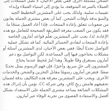
الشحن مشكلةً أخرى. ففي بعض الأحيان، لا تصل المنتجات إلى
العملاء بالسرعة المتوقعة، ما يؤدي إلى استياء العملاء وإبداء
تقييمات سلبية. ولذلك يجب على المشترين التخطيط الجيد
والتنبؤ بدقة بأوقات الشحن. كما أن بعض مشتري الجملة يعانون
من صعوبات تتعلق بإعادة المنتجات. فإذا أعاد العميل منتجًا ما،
فقد يكون من الصعب معرفة الطريقة الصحيحة للتعامل مع هذه
الإعادة. لذا، يجب على المشترين تعلُّم قواعد أمازون الخاصة
بإعادة المنتجات لتفادي الخسائر المالية. كما قد تشكل عملية
التواصل تحديًا أيضًا. ففي بعض الأحيان، لدى المشترين أسئلة أو
مشكلات يحتاجون فيها إلى المساعدة، لكن التواصل مع دعم
أمازون يستغرق وقتًا طويلاً. وهذا أمرٌ مُحبِطٌ عندما يحتاج
المشترون إلى حلٍ سريع. وأخيرًا، فإن فهم الرسوم يمثل تحديًا
صعبًا. فتفرض أمازون رسومًا مقابل التخزين والشحن والخدمات
الأخرى. ويجب على المشترين معرفة هذه التكاليف بدقة لضمان
تحقيقهم هامش ربحٍ كافٍ. وفي شركة CC، نؤمن بأن إدراك هذه
المشكلات الشائعة يساعد مشتري الجملة على الاستعداد بشكل
أفضل والاستفادة القصوى من تجربة الوفاء عبر أمازون.