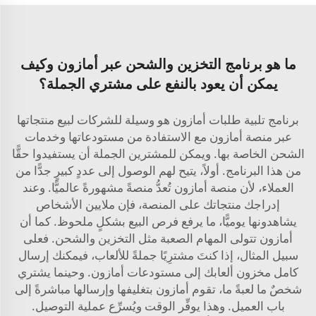
ما هو برنامج التخزين والشحن عبر أمازون وكيف
يمكن أن يعود بالنفع على مشتري الجملة؟
برنامج تلبية طلبات أمازون هو وسيلة للشركات لبيع منتجاتها
عبر منصة أمازون مع الاستفادة من مستودعاتها وخدمات
الشحن الخاصة بها. ويمكن للمشترين الجملة أن يستفيدوا حقًّا
من هذا البرنامج. أولاً، يتيح لهم الوصول إلى عددٍ كبيرٍ جدًّا من
العملاء، لأن منصة أمازون تُعدُّ منصةً مشهورةً عالميًّا. وعند
إدراجك منتجاتك على المنصة، فإن ملايين الأشخاص
يشاهدونها يوميًّا، ما يرفع فرص البيع بشكلٍ ملحوظ. كما أن
أمازون تتولى المهام الصعبة مثل التخزين والشحن. فعلى
سبيل المثال، إذا كنتَ مشترِيًا جملةً للألعاب، فيمكنك إرسال
كامل مخزون ألعابك إلى مستودعات أمازون. وحينما يشتري
شخصٌ ما لعبةً ما، تقوم أمازون بتغليفها وإرسالها مباشرةً إلى
باب العميل. وهذا يوفِّر الوقت ويُسرِّع عملية التوصيل.