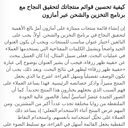
كيفية تحسين قوائم منتجاتك لتحقيق النجاح مع
برنامج التخزين والشحن عبر أمازون
إن إنشاء قائمة منتجات ممتازة على أمازون أمرٌ بالغ الأهمية
لتحقيق النجاح في برنامج التخزين والشحن. أولاً، يجب على
البائعين اختيار عنوان مناسب للمنتجات. ويجب أن يكون العنوان
الجيد واضحاً ويشمل الكلمات المفتاحية التي يستخدمها العملاء
في عمليات البحث. فعلى سبيل المثال، إذا كان العميل يبحث
عن حقيبة ظهر زرقاء، فيجب أن يشير العنوان بوضوح إلى عبارة
«حقيبة ظهر زرقاء» ليظهر في نتائج البحث. وبعد ذلك، يجب أن
تكون الوصف تفصيلياً وسهل القراءة. اشرح ما الذي يجعل
المنتج مميزاً، واذكر خصائصه الرئيسية. فهذا يساعد العملاء على
فهم السبب الذي يجعلهم يختارون هذا المنتج تحديداً. كما أن
الصور الجيدة عنصرٌ أساسيٌّ أيضاً. فالصور عالية الجودة
الملتقطة من زوايا مختلفة تجذب عدداً أكبر من المشترين. ومن
المهم عرض المنتج أثناء الاستخدام الفعلي؛ إذ يساعد ذلك
العملاء على تخيُّل استخدامه بأنفسهم. واستخدام النقاط
النقطية يجعل القائمة أسهل في القراءة، مع تسليط الضوء على