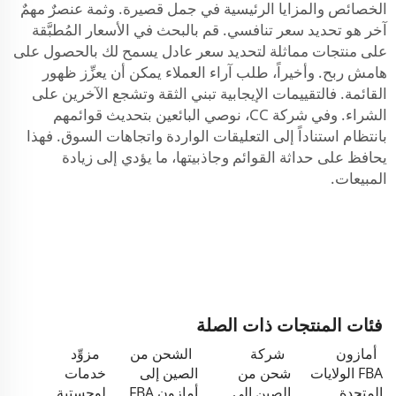
الخصائص والمزايا الرئيسية في جمل قصيرة. وثمة عنصرٌ مهمٌ
آخر هو تحديد سعر تنافسي. قم بالبحث في الأسعار المُطبَّقة
على منتجات مماثلة لتحديد سعر عادل يسمح لك بالحصول على
هامش ربح. وأخيراً، طلب آراء العملاء يمكن أن يعزِّز ظهور
القائمة. فالتقييمات الإيجابية تبني الثقة وتشجع الآخرين على
الشراء. وفي شركة CC، نوصي البائعين بتحديث قوائمهم
بانتظام استناداً إلى التعليقات الواردة واتجاهات السوق. فهذا
يحافظ على حداثة القوائم وجاذبيتها، ما يؤدي إلى زيادة
المبيعات.
فئات المنتجات ذات الصلة
أمازون
شركة
الشحن من
مزوِّد
FBA الولايات
شحن من
الصين إلى
خدمات
المتحدة
الصين إلى
أمازون FBA
لوجستية