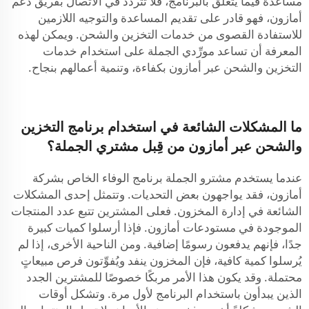
مساعدة فيما يتعلق بالبرنامج، فلا تتردد في الاتصال بفريق دعم
أمازون، فهو قادر على تقديم المساعدة والتوجيه اللازمين
للاستفادة القصوى من خدمات التخزين والشحن. ويمكن لهذه
المعرفة أن تساعد مورِّدي الجملة على استخدام خدمات
التخزين والشحن عبر أمازون بكفاءة، وتنمية أعمالهم بنجاح.
ما المشكلات الشائعة في استخدام برنامج التخزين
والشحن عبر أمازون من قِبل مشتري الجملة؟
عندما يستخدم مشترو الجملة برنامج الوفاء الخاص بشركة
أمازون، فقد يواجهون بعض التحديات. وتتمثل إحدى المشكلات
الشائعة في إدارة المخزون. فعلى المشترين تتبع عدد المنتجات
الموجودة في مستودعات أمازون. فإذا أرسلوا كميات كبيرة
جدًا، فإنهم يدفعون رسومًا إضافية. ومن الناحية الأخرى، إذا لم
يُرسلوا كمية كافية، فإن المخزون ينفد ويُفوِّتون فرص مبيعاتٍ
محتملة. وقد يكون هذا الأمر مربكًا خصوصًا للمشترين الجدد
الذين يبدأون باستخدام البرنامج لأول مرة. وتشكل أوقات