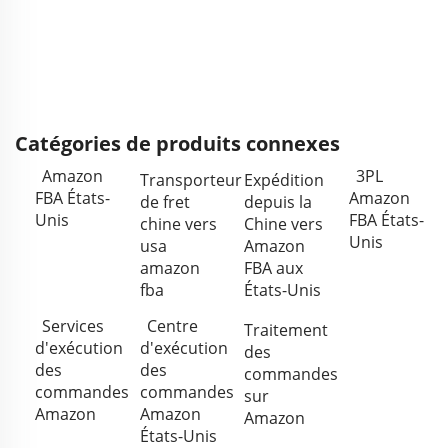
Catégories de produits connexes
Amazon
3PL
Transporteur
Expédition
FBA États-
Amazon
de fret
depuis la
Unis
FBA États-
chine vers
Chine vers
Unis
usa
Amazon
amazon
FBA aux
fba
États-Unis
Services
Centre
Traitement
d'exécution
d'exécution
des
des
des
commandes
commandes
commandes
sur
Amazon
Amazon
Amazon
États-Unis