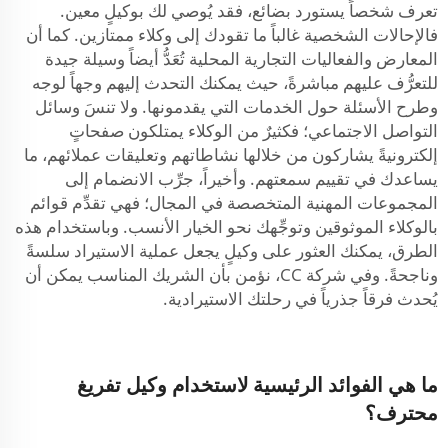
تعرف شخصاً يستورد بضائع، فقد يُوصي لك بوكيلٍ معين.
فالإحالات الشخصية غالباً ما تقودك إلى وكلاء ممتازين. كما أن
المعارض والفعاليات التجارية المحلية تُعَدُّ أيضاً وسيلة جيدة
للتعرُّف عليهم مباشرةً، حيث يمكنك التحدث إليهم وجهاً لوجه
وطرح الأسئلة حول الخدمات التي يقدمونها. ولا تنسَ وسائل
التواصل الاجتماعي؛ فكثيرٌ من الوكلاء يمتلكون صفحاتٍ
إلكترونيةً يشاركون من خلالها نشاطاتهم وتعليقات عملائهم، ما
يساعدك في تقييم سمعتهم. وأخيراً، جرِّب الانضمام إلى
المجموعات المهنية المتخصصة في المجال؛ فهي تقدِّم قوائم
بالوكلاء الموثوقين وتوجِّهك نحو الخيار الأنسب. وباستخدام هذه
الطرق، يمكنك العثور على وكيلٍ يجعل عملية الاستيراد سلسةً
وناجحةً. وفي شركة CC، نؤمن بأن الشريك المناسب يمكن أن
يُحدث فرقاً جذرياً في رحلتك الاستيرادية.
ما هي الفوائد الرئيسية لاستخدام وكيل تفريغ
محترف؟