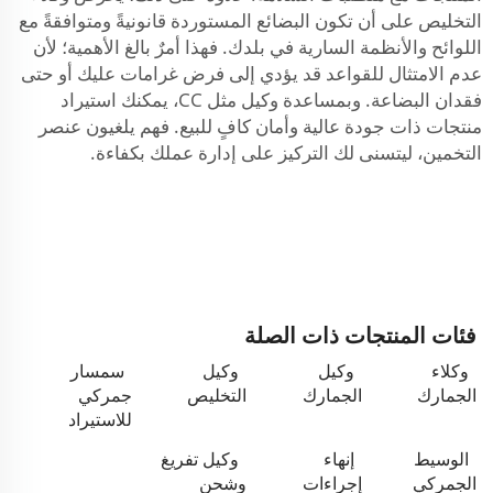
التخليص على أن تكون البضائع المستوردة قانونيةً ومتوافقةً مع
اللوائح والأنظمة السارية في بلدك. فهذا أمرٌ بالغ الأهمية؛ لأن
عدم الامتثال للقواعد قد يؤدي إلى فرض غرامات عليك أو حتى
فقدان البضاعة. وبمساعدة وكيل مثل CC، يمكنك استيراد
منتجات ذات جودة عالية وأمان كافٍ للبيع. فهم يلغيون عنصر
التخمين، ليتسنى لك التركيز على إدارة عملك بكفاءة.
فئات المنتجات ذات الصلة
وكلاء
وكيل
وكيل
سمسار
الجمارك
الجمارك
التخليص
جمركي
للاستيراد
الوسيط
إنهاء
وكيل تفريغ
الجمركي
إجراءات
وشحن