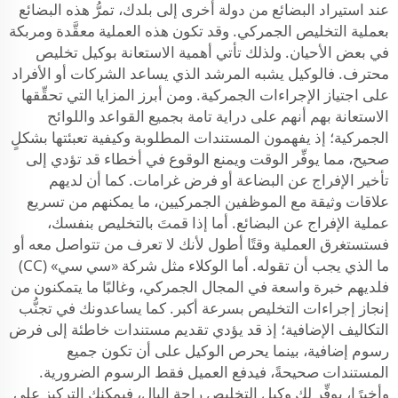
عند استيراد البضائع من دولة أخرى إلى بلدك، تمرُّ هذه البضائع
بعملية التخليص الجمركي. وقد تكون هذه العملية معقَّدة ومربكة
في بعض الأحيان. ولذلك تأتي أهمية الاستعانة بوكيل تخليص
محترف. فالوكيل يشبه المرشد الذي يساعد الشركات أو الأفراد
على اجتياز الإجراءات الجمركية. ومن أبرز المزايا التي تحقِّقها
الاستعانة بهم أنهم على دراية تامة بجميع القواعد واللوائح
الجمركية؛ إذ يفهمون المستندات المطلوبة وكيفية تعبئتها بشكلٍ
صحيح، مما يوفِّر الوقت ويمنع الوقوع في أخطاء قد تؤدي إلى
تأخير الإفراج عن البضاعة أو فرض غرامات. كما أن لديهم
علاقات وثيقة مع الموظفين الجمركيين، ما يمكنهم من تسريع
عملية الإفراج عن البضائع. أما إذا قمتَ بالتخليص بنفسك،
فستستغرق العملية وقتًا أطول لأنك لا تعرف من تتواصل معه أو
ما الذي يجب أن تقوله. أما الوكلاء مثل شركة «سي سي» (CC)
فلديهم خبرة واسعة في المجال الجمركي، وغالبًا ما يتمكنون من
إنجاز إجراءات التخليص بسرعة أكبر. كما يساعدونك في تجنُّب
التكاليف الإضافية؛ إذ قد يؤدي تقديم مستندات خاطئة إلى فرض
رسوم إضافية، بينما يحرص الوكيل على أن تكون جميع
المستندات صحيحةً، فيدفع العميل فقط الرسوم الضرورية.
وأخيرًا، يوفِّر لك وكيل التخليص راحة البال، فيمكنك التركيز على