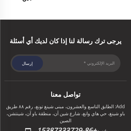
يرجى ترك رسالة لنا إذا كان لديك أي أسئلة
إرسال
تواصل معنا
Add: الطابق التاسع والعشرون، مبنى شينغ تونغ، رقم ٨٨ طريق
باو شينغ، حي هاي وانغ، شارع شين آن، منطقة باو آن، شينتشن،
الصين
+86-15387333729