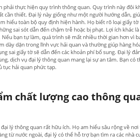
 phải thực hiện quy trình thông quan. Quy trình này đôi kh
ất cần thiết. Đại lý này giống như một người hướng dẫn, g
am hiểu toàn bộ quy định hiện hành. Họ biết rõ loại giấy tờ
những sai sót dẫn đến chậm trễ hoặc bị phạt. Lợi ích khác l
Nếu bạn tự làm, quá trình sẽ mất nhiều thời gian hơn vì bạ
ệm dày dặn trong lĩnh vực hải quan và thường giúp hàng h
 dụng sai giấy tờ sẽ dẫn đến các khoản phí bổ sung. Đại lý 
cùng, dịch vụ đại lý thông quan mang lại sự an tâm. Bạn có 
ủ tục hải quan phức tạp.
m chất lượng cao thông qua 
 đại lý thông quan rất hữu ích. Họ am hiểu sâu rộng về nơ
 từ nước ngoài, đại lý có thể hỗ trợ bạn tìm ra các nhà cu