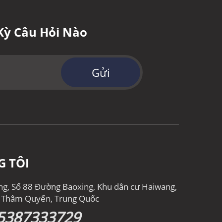
Kỳ Câu Hỏi Nào
Gửi
G TÔI
ong, Số 88 Đường Baoxing, Khu dân cư Haiwang,
, Thâm Quyến, Trung Quốc
5387333729