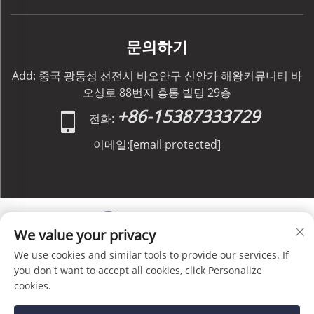
문의하기
Add: 중국 광둥성 선전시 바오안구 신안가 해왕커뮤니티 바
오싱로 88번지 흥통 빌딩 29층
+86-15387333729
전화:
이메일:
[email protected]
We value your privacy
We use cookies and similar tools to provide our services. If
저작권 © C&C GLOBAL Logistics Co., Limited 판권 소
you don't want to accept all cookies, click Personalize
유 -
개인정보 처리방침
-
블로그
cookies.