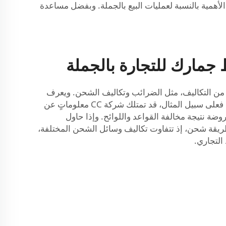
لأهمية بالنسبة لعمليات البيع بالجملة. وبفضل مساعدة
جمارك للتجارة بالجملة
ط جمركي مثل شركة CC. فعملية الاستيراد تتضمّن العديد من التكاليف، مثل الضرائب وتكاليف الشحن. ويعرف
الوسيط الجيد كيفية إيجاد أفضل العروض وتقليل التكاليف. كما يوضّح للمشتري ما المبلغ الذي يجب دفعه، ومتى يجب دفعه. فعلى سبيل المثال، قد تمتلك شركة CC معلوماتٍ عن
ة نتيجة مخالفة القواعد واللوائح. وإذا حاول
طريقة شحن، إذ تتفاوت تكاليف وسائل الشحن المختلفة،