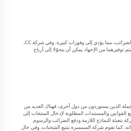
وعلاوةً على ذلك، يمكن للوسيط أن يساعد أيضًا في توفير المال. فهم يصنّفون البضائع بالطريقة الصحيحة لتقليل الرسوم والضرائب، مما يؤدي إلى وفورات كبيرة. وفي شركة CC،
توفيرهما من الإجهاد يمكن أن يتحوّلا إلى أرباح
لجملة الذين يستوردون من دول أخرى، فهناك العديد من
. فهي تمتلك المعرفة الكاملة بجميع القوانين والمستندات المطلوبة لإدخال المنتجات إلى
 CC للتعامل مع جميع الإجراءات. وتقوم الشركة بتعبئة النماذج اللازمة ودفع الضرائب والرسوم
نتجاته. كما تقوم شركة السمسرة بتتبع الشحنات، وفي حال