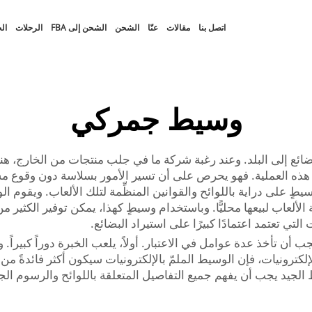
اتصل بنا
مقالات
عنّا
الشحن
الشحن إلى FBA
الرحلات
ال
وسيط جمركي
بضائع إلى البلد. وعند رغبة شركة ما في جلب منتجات من الخارج، هن
ي هذه العملية. فهو يحرص على أن تسير الأمور بسلاسة دون وقوع 
يطٍ على دراية باللوائح والقوانين المنظِّمة لتلك الألعاب. ويقوم 
ألعاب لبيعها محليًّا. وباستخدام وسيطٍ كهذا، يمكن توفير الكثي
 أن تأخذ عدة عوامل في الاعتبار. أولاً، يلعب الخبرة دوراً كبيرا
لإلكترونيات، فإن الوسيط الملمّ بالإلكترونيات سيكون أكثر فائدةً م
لجيد يجب أن يفهم جميع التفاصيل المتعلقة باللوائح والرسوم الجم