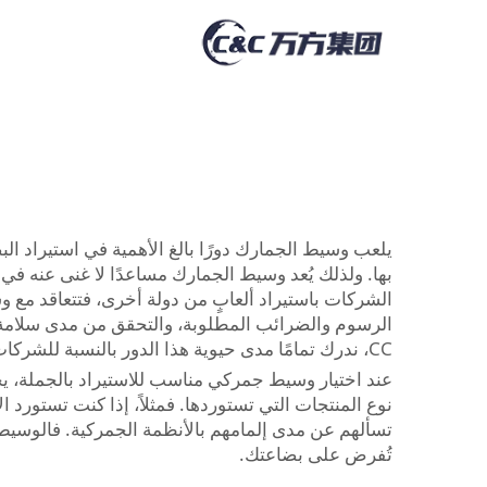
يلعب وسيط الجمارك دورًا بالغ الأهمية في استيراد ال
بها. ولذلك يُعد وسيط الجمارك مساعدًا لا غنى عنه ف
الشركات باستيراد ألعابٍ من دولة أخرى، فتتعاقد مع وس
الرسوم والضرائب المطلوبة، والتحقق من مدى سلامة ال
CC، ندرك تمامًا مدى حيوية هذا الدور بالنسبة للشركات التي تعتمد اعتمادًا كبيرًا على استيراد البضائع.
عند اختيار وسيط جمركي مناسب للاستيراد بالجملة، يجب
نوع المنتجات التي تستوردها. فمثلاً، إذا كنت تستورد ا
تسألهم عن مدى إلمامهم بالأنظمة الجمركية. فالوسيط ا
تُفرض على بضاعتك.