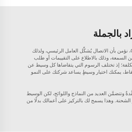
د بالجملة
والاتصال هو أمرٌ كبيرٌ آخر. فالوسيط الذي يُحدِّثك باستمرارٍ حول حالة الشحنة يجعل العملية أقل إجهادًا. وعند شركة CC، نؤمن بأن الاتصال يُشكِّل العامل الرئيسي، ولذلك
من السمعة، وذلك بالاطلاع على التقييمات أو طلب
لتكلفة؛ إذ تختلف الرسوم التي يتقاضاها كل وسيط عن
لنقاط، يمكنك اختيار وسيطٍ يساعد شركتك على النمو
ّدةٌ وتتضمَّن العديد من النماذج واللوائح، لكن الوسيط
ر الشحنة. وهذا يسمح لك بالتركيز على أعمالك بدلًا من