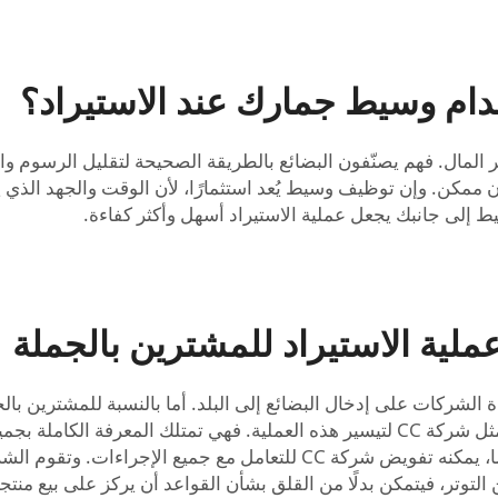
خدام وسيط جمارك عند الاستيراد؟
مكن. وإن توظيف وسيط يُعد استثمارًا، لأن الوقت والجهد الذي يتم 
 إلى جانبك يجعل عملية الاستيراد أسهل وأكثر كفاءة.
لية الاستيراد للمشترين بالجملة
الشركات على إدخال البضائع إلى البلد. أما بالنسبة للمشترين با
القواعد التي يجب اتباعها. وهنا تأتي شركات السمسرة مثل شركة CC لتيسير هذه العملية
البلد. وعندما يرغب المشتري بالجملة في استيراد منتج ما، يمكنه تفويض شركة
ن التوتر، فيتمكن بدلًا من القلق بشأن القواعد أن يركز على بيع م