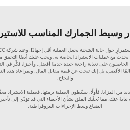
ار وسيط الجمارك المناسب للاستيرا
ما يحدث مع عمليات الاستيراد الخاصة به. ويجب عليك أيضًا التحقق 
 الحاصلون على تغذية راجعة جيدة خدمةً أفضل. وأخيرًا، فكِّر في ا
دائمًا الأفضل، بل إنك تبحث عن قيمة مقابل المال. وبمراعاة هذه ا
والنجاح.
ن المزايا. فأولًا، يبسِّطون العملية برمتها. فعملية الاستيراد معقَ
يابةً عنك، مما يُجنِّبك القلق بشأن الأخطاء التي قد تؤدِّي إلى تأخي
الضياع وسط الإجراءات البيروقراطية.