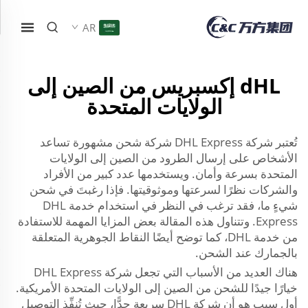
AR
dHL إكسبريس من الصين إلى
الولايات المتحدة
تُعتبر شركة DHL Express شركة شحن مشهورة تساعد
الأشخاص على إرسال الطرود من الصين إلى الولايات
المتحدة بسرعة وأمان. ويستخدمها عدد كبير من الأفراد
والشركات نظرًا لسرعتها وموثوقيتها. فإذا رغبتَ في شحن
شيءٍ ما، فقد ترغب في النظر في استخدام خدمة DHL
Express. وتتناول هذه المقالة بعض المزايا المهمة للاستفادة
من خدمة DHL، كما توضح أيضًا النقاط الجوهرية المتعلقة
بالجمارك عند الشحن.
هناك العديد من الأسباب التي تجعل شركة DHL Express
خيارًا جيدًا للشحن من الصين إلى الولايات المتحدة الأمريكية.
أول سبب هو أن شركة DHL سريعة جدًّا، حيث تُنفِّذ التوصيل