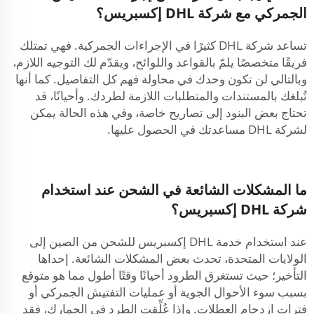
الجمركي مع شركة DHL إكسبريس؟
تساعد شركة DHL كثيرًا في الإجراءات الجمركية. فهي تمتلك
فريقًا متخصصًا يلمّ بالقواعد واللوائح، ويقدّم لك التوجيه اللازم،
وبالتالي لن تكون وحدك في محاولة فهم كل التفاصيل. كما أنها
تُبلغك بالمستندات والمتطلبات اللازمة لطردك. وأحيانًا، قد
تحتاج بعض البنود إلى تصاريح خاصة، وفي هذه الحالة يمكن
لشركة DHL مساعدتك في الحصول عليها.
ما المشكلات الشائعة في الشحن عند استخدام
شركة DHL إكسبريس؟
عند استخدام خدمة DHL إكسبريس للشحن من الصين إلى
الولايات المتحدة، تحدث بعض المشكلات الشائعة. إحداها
التأخير؛ حيث تستغرق الطرود أحيانًا وقتًا أطول مما هو متوقع
بسبب سوء الأحوال الجوية أو عمليات التفتيش الجمركي أو
فترات ازدحام العطلات. وإذا عُلِّقت الطرد في الجمارك، فقد