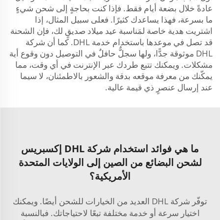
عادةً خلال بضعة أيام فقط. فإذا كنت بحاجةٍ إلى شحن شيءٍ
ما بسرعة، فهذا يساعدك كثيرًا. فعلى سبيل المثال، إذا
اشتريت هدية خاصة لمَناسبة عيد ميلاد صديقٍ لك، فإن الشحنة
قد تصل في موعدها باستخدام خدمة DHL. كما أن شركة
DHL موثوقة جدًّا، ولها سجلٌّ حافلٌ في التوصيل دون وقوع أية
مشكلات. ويمكنك تتبع طردك عبر الإنترنت في أي وقت، مما
يمكّنك من معرفة موقعه بدقة والشعور بالاطمئنان، لا سيما
عند إرسال عنصرٍ ذي قيمة عالية.
ما هي فوائد استخدام شركة DHL إكسبريس
لشحن البضائع من الصين إلى الولايات المتحدة
الأمريكية؟
توفّر شركة DHL العديد من الخيارات للشحن أيضًا. ويمكنك
اختيار سرعة أو خدمة مختلفة تبعًا لاحتياجاتك. فبالنسبة