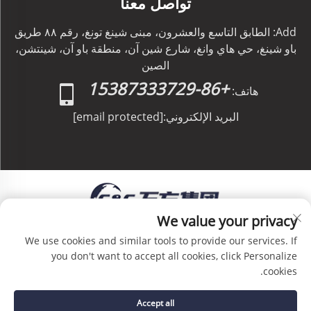
تواصل معنا
Add: الطابق التاسع والعشرون، مبنى شينغ تونغ، رقم ٨٨ طريق
باو شينغ، حي هاي وانغ، شارع شين آن، منطقة باو آن، شينتشن،
الصين
+86-15387333729
هاتف:
البريد الإلكتروني:
[email protected]
We value your privacy
حقوق الطبع والنشر © C&C GLOBAL Logistics Co.,
We use cookies and similar tools to provide our services. If
Limited جميع الحقوق محفوظة -
سياسة الخصوصية
-
you don't want to accept all cookies, click Personalize
المدونة
cookies.
Accept all