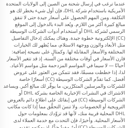
عندما ترغب في إرسال شحنة من الصين إلى الولايات المتحدة
الأمريكية باستخدام شركة DHL، فإن أول شيء يخطر لك هو
التكلفة. ومن المهم الحصول على أسعار جيدة حتى لا تنفق
مبالغ كبيرة أكثر من اللازم. ويُعد البدء بالدخول إلى الموقع
الرسمي لشركة DHL أو استخدام أدوات الشركات الوسيطة
(CC) الإلكترونية خطوة جيدة. وهناك يمكنك إدخال التفاصيل
مثل الأبعاد والوزن ووجهة الاستلام، مما يُظهر لك الخيارات
المختلفة والأسعار المقابلة لها. وكمثالٍ على نصيحة إضافية:
قارن الأسعار في أوقات مختلفة من السنة، إذ قد تتغير الأسعار
أحيانًا — لا سيما في المواسم المزدحمة مثل مواسم الأعياد.
لذا، إذا خططت مسبقًا، فقد تتمكن من العثور على عروض
أفضل. كما تقدِّم الشركات الوسيطة (CC) أسعارًا خاصة
للشركات والمرسلين المتكرِّرين، ما يوفِّر لك مبالغ أكبر. ويساعد
الاشتراك في النشرات الإخبارية الخاصة بشركة DHL أو
الشركات الوسيطة (CC) في إبقائك على اطلاعٍ دائم بالعروض
الترويجية أو الخصومات. ولا تنسَ التحقُّق مما إذا كانت مكاتب
DHL المحلية قريبة منك، لأنها قد تزوِّدك بمعلومات حول
الأسعار المحلية. وأخيرًا، فإن التحدث مع خدمة العملاء لدى
الشركات الوسيطة (CC) أمرٌ مفيدٌ جدًّا، إذ يمكنهم تقديم