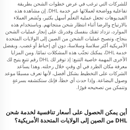
للشركات التي ترغب في عرض خطوات الشحن بطريقة
تفاعلية وواضحة لعملائها عبر خدمة DHL. إن مشاهدة هذه
الفيديوهات تجعل عملية التعلّم أسهل بكثير، وتُشعر العملاء
بالارتياح والرضا أثناء انتظار شحن منتجاتهم. وباستخدام هذه
الموارد، تزداد ثقتك بنفسك وقدرتك على إنجاز عمليات الشحن
بنجاح، وتصبح عمليات الشحن من الصين إلى الولايات المتحدة
الأمريكية أكثر سلاسةً وسلاسةً، دون أي إحباط أو غضب. وبفضل
خدمة DHL، يمكنك تجنّب هذه المشكلات تمامًا. ومن المزايا
الأخرى المهمة خاصية التتبع: إذ توفر لك DHL رقم تتبعٍ يتيح لك
معرفة مكان الطرد في أي وقتٍ خلال رحلته. وهذا يساعد
الشركات على التخطيط بشكل أفضل، لأنها تعرف مسبقًا موعد
وصول البضاعة. وإذا حدث أي خطأ، فإنك ستكتشفه بسرعةٍ
وتتمكن من تصحيحه فورًا.
أين يمكن الحصول على أسعار تنافسية لخدمة شحن
DHL من الصين إلى الولايات المتحدة الأمريكية؟