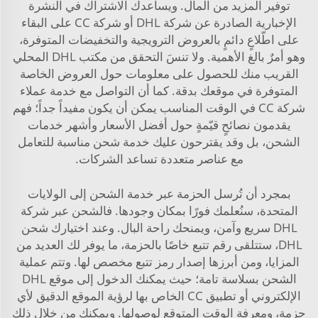
توفير المزيد من المال. ويساعدك الاشتراك في النشرة
الإخبارية الصادرة عن شركة DHL أو شركة CC على البقاء
على اطّلاعٍ دائمٍ بالعروض الترويجية والتخفيضات المتوفرة،
وهو أمرٌ بالغ الأهمية. ولا تنسَ التحقق من مكتب DHL المحلي
القريب منك للحصول على معلومات حول العروض الخاصة
المتوفرة في موقعك بدقة. كما أن التواصل مع خدمة عملاء
شركة CC في الوقت المناسب يمكن أن يكون مفيداً جداً؛ فهم
يقدمون نصائحٍ قيّمةٍ حول أفضل الأسعار وأشهر خدمات
الشحن، بل وقد يقترحون عليك خدمة شحن مناسبة للتعامل
مع عناصر متعددة تساعد الشركات.
بمجرد أن تُرسل الحزمة عبر خدمة الشحن إلى الولايات
المتحدة، سنُعلمك فورًا بمكان وجودها. فالشحن عبر شركة
DHL سريع وآمن، ويمنحك راحة البال. وعند اختيارك شحن
DHL، ستتلقى رقم تتبع خاصًا بالحزمة، ما يوفر لك العديد من
المزايا، ومن أبرزها إصدار رمز تتبع مخصص لها. وتتم عملية
الشحن بسلاسة تامة؛ حيث يمكنك الدخول إلى موقع DHL
الإلكتروني أو تطبيق CC الخاص بها لرؤية الموقع الدقيق لأي
حزمة، ومعرفة الوقت المتوقع لوصولها. ويمكنك من خلال ذلك