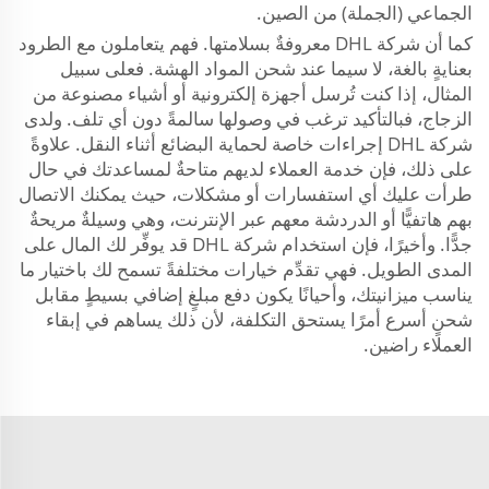
الجماعي (الجملة) من الصين.
كما أن شركة DHL معروفةٌ بسلامتها. فهم يتعاملون مع الطرود
بعنايةٍ بالغة، لا سيما عند شحن المواد الهشة. فعلى سبيل
المثال، إذا كنت تُرسل أجهزة إلكترونية أو أشياء مصنوعة من
الزجاج، فبالتأكيد ترغب في وصولها سالمةً دون أي تلف. ولدى
شركة DHL إجراءات خاصة لحماية البضائع أثناء النقل. علاوةً
على ذلك، فإن خدمة العملاء لديهم متاحةٌ لمساعدتك في حال
طرأت عليك أي استفسارات أو مشكلات، حيث يمكنك الاتصال
بهم هاتفيًّا أو الدردشة معهم عبر الإنترنت، وهي وسيلةٌ مريحةٌ
جدًّا. وأخيرًا، فإن استخدام شركة DHL قد يوفِّر لك المال على
المدى الطويل. فهي تقدِّم خيارات مختلفةً تسمح لك باختيار ما
يناسب ميزانيتك، وأحيانًا يكون دفع مبلغٍ إضافي بسيطٍ مقابل
شحنٍ أسرع أمرًا يستحق التكلفة، لأن ذلك يساهم في إبقاء
العملاء راضين.