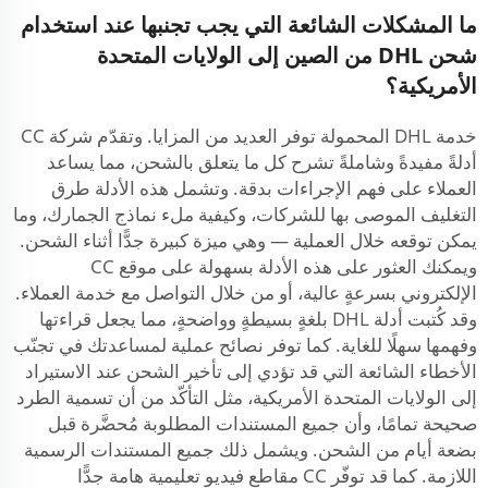
ما المشكلات الشائعة التي يجب تجنبها عند استخدام
شحن DHL من الصين إلى الولايات المتحدة
الأمريكية؟
خدمة DHL المحمولة توفر العديد من المزايا. وتقدّم شركة CC
أدلةً مفيدةً وشاملةً تشرح كل ما يتعلق بالشحن، مما يساعد
العملاء على فهم الإجراءات بدقة. وتشمل هذه الأدلة طرق
التغليف الموصى بها للشركات، وكيفية ملء نماذج الجمارك، وما
يمكن توقعه خلال العملية — وهي ميزة كبيرة جدًّا أثناء الشحن.
ويمكنك العثور على هذه الأدلة بسهولة على موقع CC
الإلكتروني بسرعةٍ عالية، أو من خلال التواصل مع خدمة العملاء.
وقد كُتبت أدلة DHL بلغةٍ بسيطةٍ وواضحةٍ، مما يجعل قراءتها
وفهمها سهلًا للغاية. كما توفر نصائح عملية لمساعدتك في تجنّب
الأخطاء الشائعة التي قد تؤدي إلى تأخير الشحن عند الاستيراد
إلى الولايات المتحدة الأمريكية، مثل التأكّد من أن تسمية الطرد
صحيحة تمامًا، وأن جميع المستندات المطلوبة مُحضَّرة قبل
بضعة أيام من الشحن. ويشمل ذلك جميع المستندات الرسمية
اللازمة. كما قد توفّر CC مقاطع فيديو تعليمية هامة جدًّا