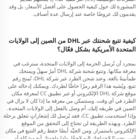
المشورة لك حول كيفية الحصول على أفضل الأسعار، بل وقد
يقدمون لك عروضًا خاصة عند إرسال عدة أصناف.
كيفية تتبع شحنتك عبر DHL من الصين إلى الولايات
المتحدة الأمريكية بشكل فعّال؟
بمجرد أن تُرسل الحزمة إلى الولايات المتحدة، سترغب في
معرفة مكانها. وتتبع شحنة شركة DHL أمرٌ سهلٌ ويمنحك
طمأنينةً بالغة. وعند شحن الطرد عبر شركة DHL، تُمنح رقم
تتبع. ويُشبه هذا الرقم رمزًا خاصًّا لطردك. ويمكنك إدخاله على
موقع شركة DHL الإلكتروني أو عبر تطبيق CC لمعرفة مكان
الطرد في أي وقت. وستتمكن من معرفة ما إذا كان لا يزال في
الصين في طريقه إليك، أم وصل بالفعل إلى الولايات المتحدة.
وإذا استخدمت تطبيق CC، فقد يُرسل لك إشعاراتٍ تتعلق برحلة
الطرد. وبهذه الطريقة لن تحتاج إلى التحقق من الموقع
الإلكتروني باستمرار. ومن الجيِّد أيضًا حفظ رقم التتبع في مكان
آمن، تحسبًا لاحتياجك إليه لاحقًا. وإذا واجهتك أية مشكلة أو