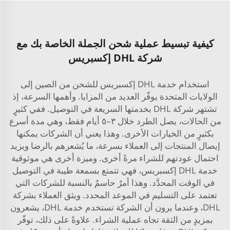
كيفية تبسيط عملية شحن الجملة الخاصة بك مع
شركة DHL إكسبريس
استخدام خدمة DHL إكسبريس للشحن من الصين إلى
الولايات المتحدة يوفّر العديد من المزايا. وأهمها السرعة، إذ
تشتهر شركة DHL بخدمتها السريعة في التوصيل. ففي كثيرٍ
من الحالات، يصل الطرد خلال ٣–٥ أيام فقط، وهي مدة أسرع
بكثيرٍ من الخيارات الأخرى. وهذا يعني أن الشركات يمكنها
إيصال المنتجات إلى العملاء بسرعة، ما يُشعرهم بالرضا ويزيد
احتمال عودتهم للشراء مرةً أخرى. وميزة أخرى هي موثوقية
خدمة DHL إكسبريس، فهي تتمتع بسمعة طيبة في التوصيل
في الوقت المحدَّد. وهذا أمرٌ حاسمٌ بالنسبة للشركات التي
تعتمد على التسليم في الموعد المحدد. ويثق العملاء بشركة
DHL، وعندما يرون أن الشركة تستخدم خدمة DHL، يشعرون
بمزيدٍ من الثقة تجاه عملية الشراء. علاوةً على ذلك، توفّر