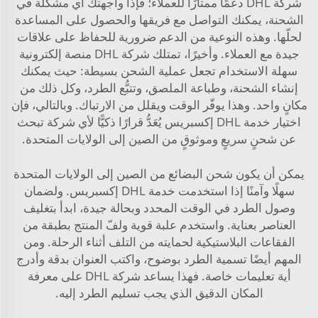
شركة DHL دعمًا ممتازًا للعملاء؛ فإذا واجهتك أي مشكلة في
الشحنة، يمكنك التواصل مع فريقها والحصول على المساعدة
لحلّها. وهذه النوعية من الدعم ضرورية للحفاظ على علاقات
جيدة مع العملاء. وأخيرًا، تمتلك شركة DHL منصة إلكترونية
سهلة الاستخدام تجعل عملية الشحن بسيطة: حيث يمكنك
إنشاء الشحنة، وطباعة الملصق، وتتبُّع الطرد، وكل ذلك من
مكانٍ واحد. وهذا يوفّر الوقت ويقلل من الارتباك. وبالتالي، فإن
اختيار خدمة DHL إكسبريس يُعَدُّ قرارًا ذكيًّا لأي شركة تبحث
عن شحنٍ سريعٍ وموثوقٍ من الصين إلى الولايات المتحدة.
يمكن أن يكون شحن البضائع من الصين إلى الولايات المتحدة
سهلًا وآمنًا إذا استخدمت خدمة DHL إكسبريس. ولضمان
وصول الطرد في الوقت المحدد وبحالة جيدة، ابدأ بتغليف
العناصر بعناية. واستخدم علبة قوية ولفّ المنتج بطبقة من
الفقاعات البلاستيكية لحمايته من التلف أثناء الرحلة. ومن
المهم أيضًا تسمية الطرد بوضوح، واكتب العنوان بدقة وأدرج
أية تعليمات خاصة. فهذا يساعد شركة DHL على معرفة
المكان الدقيق الذي يجب تسليم الطرد إليه.