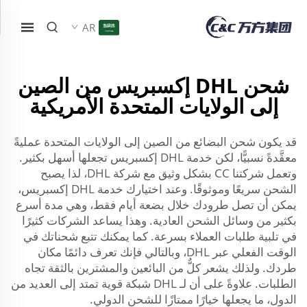
AR
شحن DHL إكسبريس من الصين
إلى الولايات المتحدة الأمريكية
قد يكون شحن البضائع من الصين إلى الولايات المتحدة عمليةً
معقَّدةً نسبيًّا، لكن خدمة DHL إكسبريس تجعلها أسهل بكثير.
وتعمل شركتنا CC بشكل وثيق مع شركة DHL، لذا يصبح
الشحن سريعًا وموثوقًا. وعند اختيارك خدمة DHL إكسبريس،
يمكن أن تصل طرودك خلال بضعة أيام فقط، وهي مدة أسرع
بكثير من وسائل الشحن العادية. وهذا يساعد الشركات كثيرًا
في تلبية طلبات العملاء بسرعة. كما يمكنك تتبع شحناتك في
الوقت الفعلي عبر DHL، وبالتالي فإنك تعرف دائمًا مكان
طردك. ولذلك يشعر كلٌّ من البائعين والمشترين بالثقة تجاه
الطلبات. علاوةً على أن لـ DHL شبكة قوية تمتد إلى العديد من
الدول، ما يجعلها خيارًا ممتازًا للشحن الدولي.