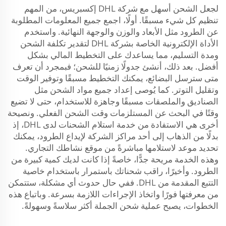
لجعل الشحن أسهل مع شركة DHL إكسبريس، من المهم
تنظيم كل شيء مسبقًا. أولًا، اجمع جميع المعلومات المطلوبة
عن الطرود مثل الأبعاد والوزن والوجهة النهائية. واستخدم
الأداة الإلكترونية الخاصة بشركة DHL لتقدير تكلفة الشحن
ومدة التسليم، مما يساعدك على التخطيط المالي بشكل
أفضل. بعد ذلك، أنشئ جدولًا زمنيًا للشحن؛ فبمجرد أن تعرف
متى سترسل البضائع، يمكنك التخطيط مسبقًا وتوفير الوقت
وتقليل التوتر. كما يُوصى إعداد جميع مواد الشحن مثل
الصناديق والملصقات مسبقًا وجاهزة للاستخدام، حتى لا تضيع
وقتًا في البحث عن المستلزمات وقت الشحن الفعلي. ونصيحة
أخرى هي الاستفادة من خدمة استلام الشحنات لدى DHL، إذ
بدلًا من الذهاب إلى أحد مراكز الشركة لإيداع الطرود، يمكنك
تحديد موعد لاستلامها مباشرةً من موقع نشاطك التجاري.
وهذه الخدمة مريحة جدًّا، خاصةً إذا كانت لديك كمية كبيرة من
الطرود. وأخيرًا، راقب شحناتك باستمرار باستخدام خاصية
التتبع المقدمة من DHL. ففي حال حدوث أي مشكلة، ستتمكن
من معرفتها فورًا واتخاذ الإجراءات اللازمة بسرعة. وباتباع هذه
الخطوات، يصبح عملية شحن الجملة أكثر سلاسةً وسهولةً.