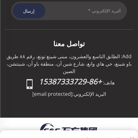
إرسال
تواصل معنا
Add: الطابق التاسع والعشرون، مبنى شينغ تونغ، رقم ٨٨ طريق
باو شينغ، حي هاي وانغ، شارع شين آن، منطقة باو آن، شينتشن،
الصين
+86-15387333729
هاتف:
البريد الإلكتروني:
[email protected]