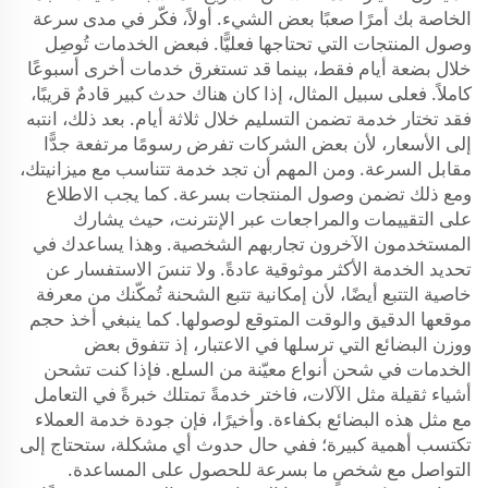
الخاصة بك أمرًا صعبًا بعض الشيء. أولاً، فكّر في مدى سرعة
وصول المنتجات التي تحتاجها فعليًّا. فبعض الخدمات تُوصِل
خلال بضعة أيام فقط، بينما قد تستغرق خدمات أخرى أسبوعًا
كاملاً. فعلى سبيل المثال، إذا كان هناك حدث كبير قادمٌ قريبًا،
فقد تختار خدمة تضمن التسليم خلال ثلاثة أيام. بعد ذلك، انتبه
إلى الأسعار، لأن بعض الشركات تفرض رسومًا مرتفعة جدًّا
مقابل السرعة. ومن المهم أن تجد خدمة تتناسب مع ميزانيتك،
ومع ذلك تضمن وصول المنتجات بسرعة. كما يجب الاطلاع
على التقييمات والمراجعات عبر الإنترنت، حيث يشارك
المستخدمون الآخرون تجاربهم الشخصية. وهذا يساعدك في
تحديد الخدمة الأكثر موثوقية عادةً. ولا تنسَ الاستفسار عن
خاصية التتبع أيضًا، لأن إمكانية تتبع الشحنة تُمكّنك من معرفة
موقعها الدقيق والوقت المتوقع لوصولها. كما ينبغي أخذ حجم
ووزن البضائع التي ترسلها في الاعتبار، إذ تتفوق بعض
الخدمات في شحن أنواع معيّنة من السلع. فإذا كنت تشحن
أشياء ثقيلة مثل الآلات، فاختر خدمةً تمتلك خبرةً في التعامل
مع مثل هذه البضائع بكفاءة. وأخيرًا، فإن جودة خدمة العملاء
تكتسب أهمية كبيرة؛ ففي حال حدوث أي مشكلة، ستحتاج إلى
التواصل مع شخصٍ ما بسرعة للحصول على المساعدة.