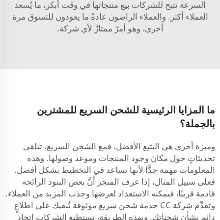
السرعة تتيح للشركات بيع منتجاتها في وقت أبكر، ما يُسعد
العملاء أكثر. والعملاء الراضون عادةً ما يعودون للتسوق مرة
أخرى، وهو أمرٌ ممتازٌ لأي شركة.
ما المزايا الرئيسية للشحن السريع للمشترين
بالجملة؟
وميزة أخرى هي التتبع الأفضل. فمع الشحن السريع، تتلقى
تحديثاتٍ حول مكان وجود المنتجات وموعد وصولها. وهذه
المعلومات مهمة جدًّا لأنها تساعد في التخطيط بشكل أفضل.
فعلى سبيل المثال، إذا عرف المتجر أنَّ بعض البنود الرائجة
قادمة قريبًا، فيمكنه الاستعداد لعرضها وجذب المزيد من العملاء.
وتقدِّم شركة CC خدمة شحن سريع موثوقة تُبقيك على اطلاعٍ
دائمٍ بشأن شحناتك. وبهذه الطريقة، تستطيع الشركات اتخاذ