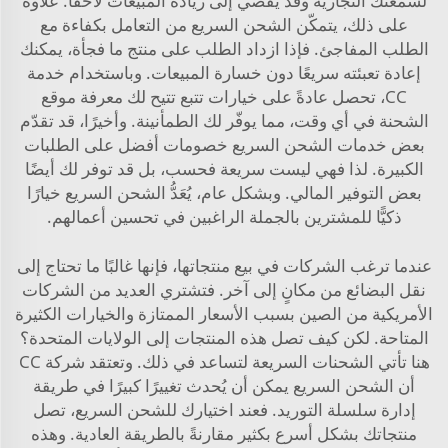
لسمعتك التجارية وقد يُفضي إلى زيادة المبيعات لاحقًا. علاوةً
على ذلك، يتمكّن الشحن السريع من التعامل بكفاءة مع
الطلب المفاجئ. فإذا ازداد الطلب على منتج ما فجأة، يمكنك
إعادة تعبئته سريعًا دون خسارة المبيعات. وباستخدام خدمة
CC، تحصل عادةً على خيارات تتبع تتيح لك معرفة موقع
الشحنة في أي وقت، مما يوفّر لك الطمأنينة. وأخيرًا، قد تقدّم
بعض خدمات الشحن السريع خصومات أفضل على الطلبات
الكبيرة. لذا فهي ليست سريعة فحسب، بل قد توفر لك أيضًا
بعض التوفير المالي. وبشكل عام، يُعَدُّ الشحن السريع خيارًا
ذكيًّا للمشترين بالجملة الراغبين في تحسين أعمالهم.
عندما ترغب الشركات في بيع منتجاتها، فإنها غالبًا ما تحتاج إلى
نقل البضائع من مكانٍ إلى آخر. فتشتري العديد من الشركات
الأمريكية من الصين بسبب الأسعار الممتازة والخيارات الكثيرة
المتاحة. لكن كيف تصل هذه المنتجات إلى الولايات المتحدة؟
هنا تأتي الشحنات السريعة لتساعد في ذلك. وتعتقد شركة CC
أن الشحن السريع يمكن أن يُحدث تغييرًا كبيرًا في طريقة
إدارة سلسلة التوريد. فعند اختيارك للشحن السريع، تصل
منتجاتك بشكل أسرع بكثير مقارنةً بالطريقة العادية. وهذه