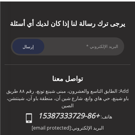
يرجى ترك رسالة لنا إذا كان لديك أي أسئلة
إرسال
تواصل معنا
Add: الطابق التاسع والعشرون، مبنى شينغ تونغ، رقم ٨٨ طريق
باو شينغ، حي هاي وانغ، شارع شين آن، منطقة باو آن، شينتشن،
الصين
+86-15387333729
هاتف:
البريد الإلكتروني:
[email protected]