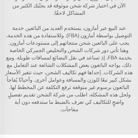
الآن في اختيار شركة شحن موثوقة قد يجنّبك الكثير من
المشاكل لاحقًا.
عند البيع عبر أمازون، يستخدم العديد من البائعين خدمة
التوصيل بواسطة أمازون (FBA). وللاستفادة من هذه الخدمة،
يجب على البائعين شحن منتجاتهم إلى مستودعات أمازون.
وهنا تأتي دور شركات الشحن والتخليص الجمركي الخاصة
بخدمة FBA، إذ تساعد في نقل البضائع لمسافات طويلة. ومع
ذلك، يواجه البائعون بعض المشكلات الشائعة عند التعامل مع
هذه الشركات. إحداها فهم تكاليف الشحن، حيث تتغير الأسعار
بشكل كبير تبعًا للوزن والمسافة وعوامل أخرى. وأحيانًا يُفاجأ
البائعون برسوم غير متوقعة ترفع التكلفة عن المخطط لها.
ولحل هذه المشكلة، اطلب من شركة الشحن تقديم تفصيلٍ
واضحٍ للتكاليف كي تعرف بالضبط ما ستدفعه دون أية
مفاجآت.