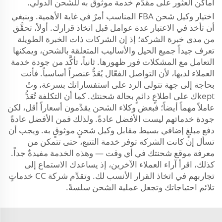
أماكن العثور على مقدِّم خدمة موثوق به للشحن الدولي.
اختيار وكيل شحن FBA المناسب أمرٌ في غاية الأهمية. وينبغي
أن تأخذ في الاعتبار عدة عوامل قبل اتخاذ قرارك. أولاً، تحقَّق
من مدى خبرة الشركة؛ إذ إن الشركات ذات الخبرة الطويلة
تعرف جيداً جميع الحيل والأساليب المتعلقة بالشحن، ويمكنها
التعامل مع المشكلات فور ظهورها. ثانياً، تأكَّد من جودة خدمة
العملاء لديها، لأن التواصل الفعّال يُعَدُّ عنصراً أساسياً. فأنت
بحاجة إلى جهة تتولى الرد على استفساراتك بسرعة، وتُ
keptك على اطلاعٍ دائمٍ بحالة شحنتك. كما أن التكلفة تُعَدُّ
عاملاً مهماً أيضاً؛ فبعض وكلاء الشحن يقدِّمون أسعاراً أقل، لكن
جودة خدماتهم ليست الأفضل عادةً. ولذلك فمن الأفضل عادةً
دفع مبلغٍ إضافي بسيط مقابل وكيل شحنٍ موثوقٍ به. ويجب أن
تسأل إن كانت الشركة توفر خدمة التتبع، حتى تتمكن من
معرفة موقع شحنتك في أي وقت — وهذه الخدمة مفيدةٌ جداً.
كذلك، اقرأ آراء العملاء الآخرين، إذ يساعدك الاستماع إلى
تجاربهم في اتخاذ القرار الأنسب لك. وتقدِّم شركة CC خدماتٍ
تلائم احتياجاتك وتجعل عملية الشحن سلسةً.