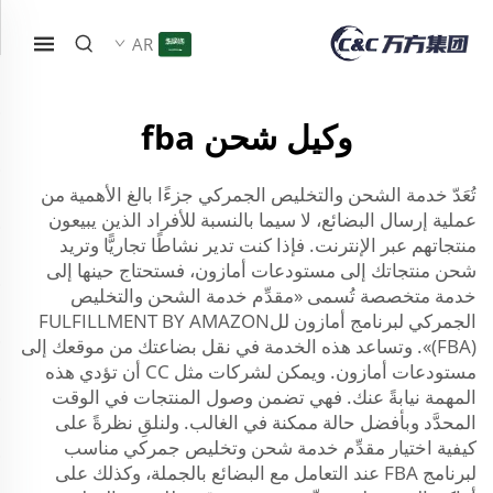
AR
وكيل شحن fba
تُعَدّ خدمة الشحن والتخليص الجمركي جزءًا بالغ الأهمية من
عملية إرسال البضائع، لا سيما بالنسبة للأفراد الذين يبيعون
منتجاتهم عبر الإنترنت. فإذا كنت تدير نشاطًا تجاريًّا وتريد
شحن منتجاتك إلى مستودعات أمازون، فستحتاج حينها إلى
خدمة متخصصة تُسمى «مقدِّم خدمة الشحن والتخليص
الجمركي لبرنامج أمازون للFULFILLMENT BY AMAZON
(FBA)». وتساعد هذه الخدمة في نقل بضاعتك من موقعك إلى
مستودعات أمازون. ويمكن لشركات مثل CC أن تؤدي هذه
المهمة نيابةً عنك. فهي تضمن وصول المنتجات في الوقت
المحدَّد وبأفضل حالة ممكنة في الغالب. ولنلقِ نظرةً على
كيفية اختيار مقدِّم خدمة شحن وتخليص جمركي مناسب
لبرنامج FBA عند التعامل مع البضائع بالجملة، وكذلك على