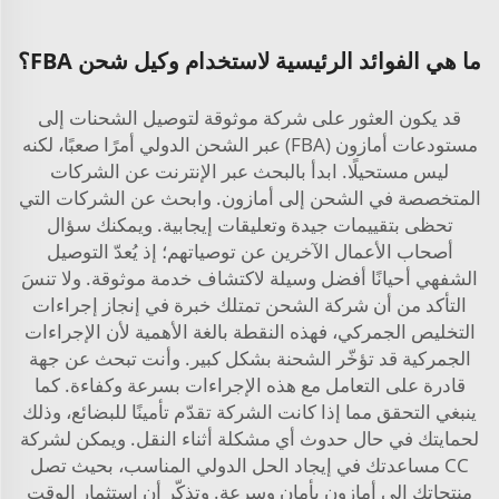
ما هي الفوائد الرئيسية لاستخدام وكيل شحن FBA؟
قد يكون العثور على شركة موثوقة لتوصيل الشحنات إلى
مستودعات أمازون (FBA) عبر الشحن الدولي أمرًا صعبًا، لكنه
ليس مستحيلًا. ابدأ بالبحث عبر الإنترنت عن الشركات
المتخصصة في الشحن إلى أمازون. وابحث عن الشركات التي
تحظى بتقييمات جيدة وتعليقات إيجابية. ويمكنك سؤال
أصحاب الأعمال الآخرين عن توصياتهم؛ إذ يُعدّ التوصيل
الشفهي أحيانًا أفضل وسيلة لاكتشاف خدمة موثوقة. ولا تنسَ
التأكد من أن شركة الشحن تمتلك خبرة في إنجاز إجراءات
التخليص الجمركي، فهذه النقطة بالغة الأهمية لأن الإجراءات
الجمركية قد تؤخّر الشحنة بشكل كبير. وأنت تبحث عن جهة
قادرة على التعامل مع هذه الإجراءات بسرعة وكفاءة. كما
ينبغي التحقق مما إذا كانت الشركة تقدّم تأمينًا للبضائع، وذلك
لحمايتك في حال حدوث أي مشكلة أثناء النقل. ويمكن لشركة
CC مساعدتك في إيجاد الحل الدولي المناسب، بحيث تصل
منتجاتك إلى أمازون بأمان وسرعة. وتذكّر أن استثمار الوقت