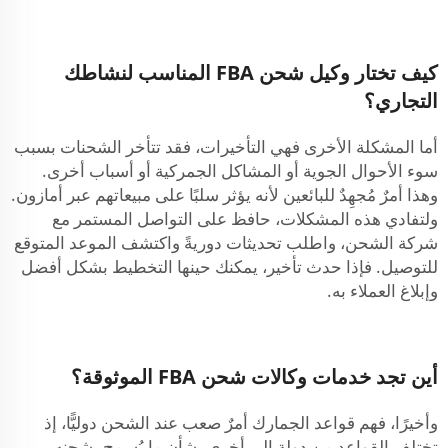
كيف تختار وكيل شحن FBA المناسب لنشاطك
التجاري؟
أما المشكلة الأخرى فهي التأخيرات، فقد تتأخر الشحنات بسبب
سوء الأحوال الجوية أو المشاكل الجمركية أو أسباب أخرى.
وهذا أمرٌ مُجهِدٌ للبائعين لأنه يؤثر سلبًا على مبيعاتهم عبر أمازون.
ولتفادي هذه المشكلات، حافظ على التواصل المستمر مع
شركة الشحن، واطلب تحديثات دوريةً واكتشف الموعد المتوقع
للتوصيل. فإذا حدث تأخير، يمكنك حينها التخطيط بشكل أفضل
وإبلاغ العملاء به.
أين تجد خدمات وكالات شحن FBA الموثوقة؟
وأخيرًا، فهم قواعد الجمارك أمرٌ صعب عند الشحن دوليًّا، إذ
تختلف القواعد من دولة إلى أخرى بشأن ما يُسمح بشحنه