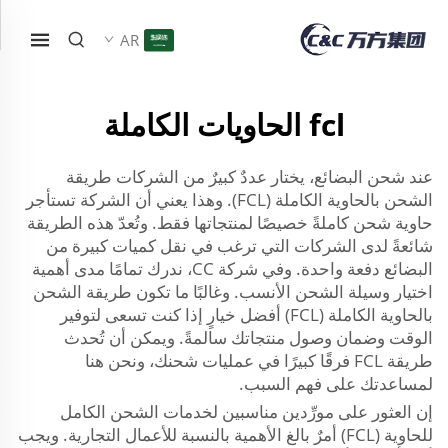
AR
fcl الحاويات الكاملة
عند شحن البضائع، يختار عددٌ كبيرٌ من الشركات طريقة
الشحن بالحاوية الكاملة (FCL). وهذا يعني أن الشركة تستأجر
حاوية شحن كاملةً خصيصًا لمنتجاتها فقط. وتُعدّ هذه الطريقة
شائعةً لدى الشركات التي ترغب في نقل كميات كبيرة من
البضائع دفعة واحدة. وفي شركة CC، ندرك تمامًا مدى أهمية
اختيار وسيلة الشحن الأنسب. وغالبًا ما تكون طريقة الشحن
بالحاوية الكاملة (FCL) أفضل خيارٍ إذا كنت تسعى لتوفير
الوقت وضمان وصول منتجاتك سالمةً. ويمكن أن تُحدث
طريقة FCL فرقًا كبيرًا في عمليات شحنك، ونحن هنا
لمساعدتك على فهم السبب.
إن العثور على مورِّدين مناسبين لخدمات الشحن الكامل
للحاوية (FCL) أمرٌ بالغ الأهمية بالنسبة للأعمال التجارية. ويجب