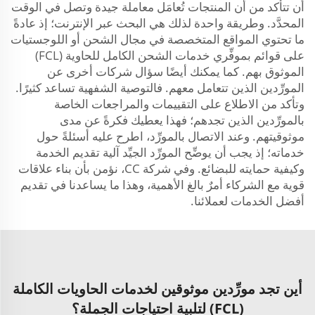
أن تتأكد من أن المنتجات تُعامَل معاملة جيدة وتصل في الوقت
المحدَّد. وطريقة واحدة لذلك هي البحث عبر الإنترنت؛ إذ عادةً
ما تحتوي المواقع المتخصصة في مجال الشحن أو اللوجستيات
على قوائم بموفِّري خدمات الشحن الكامل للحاوية (FCL)
الموثوق بهم. كما يمكنك أيضًا سؤال شركات أخرى عن
المورِّدين الذين تتعامل معهم. فالتوصية الشفهية تساعد كثيرًا.
وتأكد من الاطلاع على التقييمات والمراجعات الخاصة
بالمورِّدين الذين تجدهم؛ فهذا يعطيك فكرةً عن مدى
موثوقيتهم. وعند الاتصال بالمورِّد، اطرح عليه أسئلةً حول
خدماته؛ إذ يجب أن يوضِّح المورِّد الجيِّد آلية تقديم الخدمة
وكيفية حمايته للبضائع. وفي شركة CC، نؤمن بأن بناء علاقات
قوية مع الشركاء أمرٌ بالغ الأهمية، وهذا ما يساعدنا في تقديم
أفضل الخدمات لعملائنا.
أين تجد مورِّدين موثوقين لخدمات الحاويات الكاملة
(FCL) لتلبية احتياجات الجملة؟