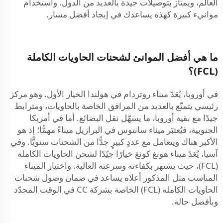
العالم، ويمتاز بتوصيلات جيدة بالعديد من الدول. واستخدام
موانيء كبيرة كهذه يساعدك في إيجاد أفضل مسار.
ما هي أفضل الموانئ لشحنات الحاويات الكاملة
(FCL)؟
في أوروبا، يُعَدّ ميناء روتردام في هولندا الخيار الأول. وهو مركز
رئيسي يتمتّع بالعديد من المرافق الخاصة بالحاويات، ومترابط
جيدًا مع بقية أوروبا، ما يسهّل نقل البضائع. أما في أمريكا
الجنوبية، فيُعتبَر ميناء سانتوس في البرازيل ميناءً مهمًّا؛ إذ هو
الأكبر هناك ويتعامل مع عددٍ كبيرٍ جدًّا من الشحنات سنويًّا. وفي
آسيا، يُعَدّ ميناء هونغ كونغ خيارًا جيّدًا لشحن الحاويات الكاملة
(FCL)، حيث يشتهر بكفاءته وسرعته العالية. واختيار الميناء
المناسب مثل المذكور أعلاه يساعد في ضمان وصول شحنات
الحاويات الكاملة (FCL) الخاصة بشركة CC في الوقت المحدّد
وبأفضل حالة.