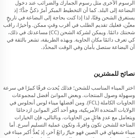
الرسوم الأخرى مثل رسوم الجمارك والضرائب عند دخول
البضاعة إلى البلد. كما أن التخطيط المبكر أمرٌ ذكيٌّ جدًّا؛ إذ
يستغرق الشحن وقتًا، لذا إذا كنت بحاجة إلى البضاعة في تاريخٍ
معيَّن، فعليك تقديم الطلب في أقرب وقتٍ ممكن. وأخيرًا، راقب
شحنتك دائمًا. ويمكن لشركة الشحن (CC) مساعدتك في ذلك،
كي تعرف دائمًا مكان الحاوية. وبهذه الطريقة، تشعر بالثقة في
أن البضاعة ستصل بأمان وفي الوقت المحدَّد.
نصائح للمشترين
اختر الميناء المناسب للشحن؛ فذلك يُحدث فرقًا كبيرًا في سرعة
وسهولة وصول المنتجات. وبعض الموانئ أفضل لمجموعات
الحاويات الكاملة (FCL). ومن أفضلها ميناء لوس أنجلوس في
الولايات المتحدة الأمريكية، وهو أحد أكثر الموانئ ازدحامًا
ويتعامل مع عددٍ هائلٍ من الحاويات. وبالتالي، فإن الخيارات
المتاحة للشحن تكون وافرةً، وتكون عملية التسليم أسرع. أما
ميناء شنغهاي في الصين فهو خيارٌ رائعٌ آخر، إذ يُعدُّ أكبر ميناء في