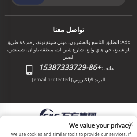
تواصل معنا
Add: الطابق التاسع والعشرون، مبنى شينغ تونغ، رقم ٨٨ طريق
باو شينغ، حي هاي وانغ، شارع شين آن، منطقة باو آن، شينتشن،
الصين
+86-15387333729
هاتف:
البريد الإلكتروني:
[email protected]
We value your privacy
حقوق الطبع والنشر © C&C GLOBAL Logistics Co.,
We use cookies and similar tools to provide our services. If