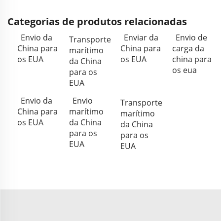
Categorias de produtos relacionadas
Envio da
Enviar da
Envio de
Transporte
China para
China para
carga da
marítimo
os EUA
os EUA
china para
da China
os eua
para os
EUA
Envio da
Envio
Transporte
China para
marítimo
marítimo
os EUA
da China
da China
para os
para os
EUA
EUA