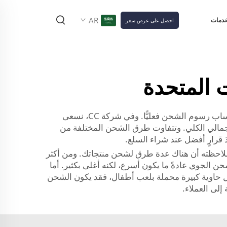
AR
خدمات
احصل على عرض سعر
 المتحدة
قد تكون عملية شحن البضائع من الصين إلى الولايات المتحدة معقدةً للغاية. ويتساءل العديد من الأشخاص عن كيفية احتساب رسوم الشحن فعليًّا. وفي شركة CC، نسعى
لإجمالي الكلي. وتتفاوت طرق الشحن المختلفة من
ذ قرارٍ أفضل عند شراء السلع.
جب ملاحظته أن هناك عدة طرق لشحن منتجاتك. ومن أكثر
 الجوي عادةً ما يكون أسرع، لكنه أغلى بكثير. أما
سل حاوية كبيرة محملة بلعب أطفال، فقد يكون الشحن
إلى العملاء.