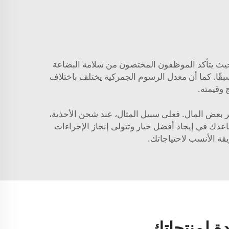
 حيث يتأكد الموظفون المختصون من سلامة البضاعة
قًا. كما أن معدل الرسوم الجمركية يختلف باختلاف
 وقيمته.
فّر بعض المال. فعلى سبيل المثال، عند شحن الأحذية،
ي خفض التكلفة. كما يمكنك أيضًا الاستعانة بشركة شحن وسيطة (Forwarder)، حيث تساعدك في إيجاد أفضل خيار وتتولى إنجاز الإجراءات
ة لمنتجاتك