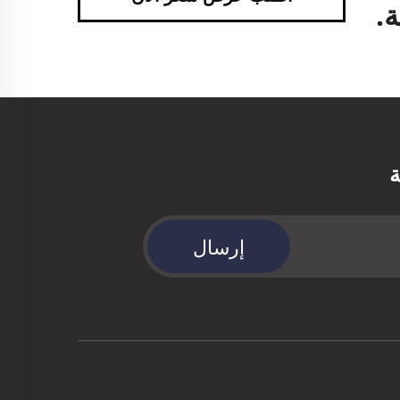
.
ة
إرسال