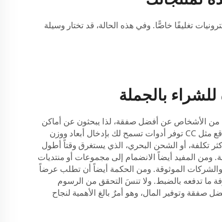
نيات تغليفًا خاصًّا. وفي هذه الحالة، قد تختار وسيلة
للشراء بالجملة
يد من الأشخاص عن أفضل صفقة، لذا يبحثون عن أماكن
لمقارنة التكاليف. وطريقة جيدة للبدء هي زيارة مواقع ويب متخصصة في الشحن، حيث يمكنك إدخال تفاصيل طلبك. فالمواقع مثل CC توفر أدوات تسمح لك بإدخال أبعاد ووزن
ر تكلفة، أو الشحن البحري، الذي يستغرق وقتاً أطول
 ومن المفيد أيضاً الانضمام إلى مجموعات أو منتديات
 والشركات الموثوقة. ومن الحكمة أيضاً أن تطلب عرضاً
 دقيقاً للتكاليف، مما يمكّنك من معرفة ما تدفعه بالضبط. ولا تنسَ التحقق من الرسوم
 صفقة وتوفير المال، وهو أمرٌ بالغ الأهمية لنجاح