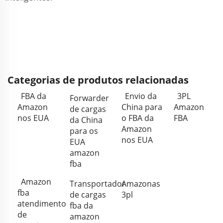
Categorias de produtos relacionadas
FBA da
Envio da
3PL
Forwarder
Amazon
China para
Amazon
de cargas
nos EUA
o FBA da
FBA
da China
Amazon
para os
nos EUA
EUA
amazon
fba
Amazon
Transportador
Amazonas
fba
de cargas
3pl
atendimento
fba da
de
amazon