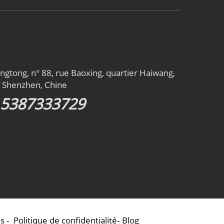
gtong, n° 88, rue Baoxing, quartier Haiwang,
n, Shenzhen, Chine
15387333729
s -
Politique de confidentialité
-
Blog