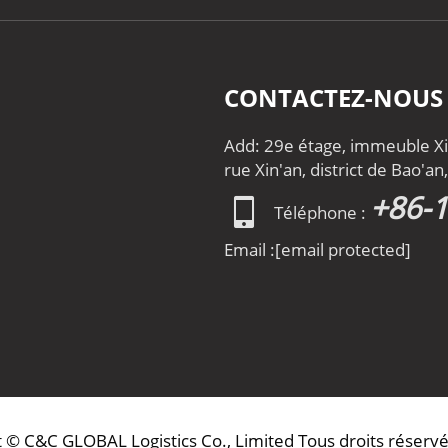
CONTACTEZ-NOUS
Add: 29e étage, immeuble Xin
rue Xin'an, district de Bao'a
+86-
Téléphone :
Email :
[email protected]
 © C&C GLOBAL Logistics Co., Limited Tous droits réservé