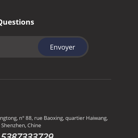
Questions
Envoyer
gtong, n° 88, rue Baoxing, quartier Haiwang,
n, Shenzhen, Chine
15387333729