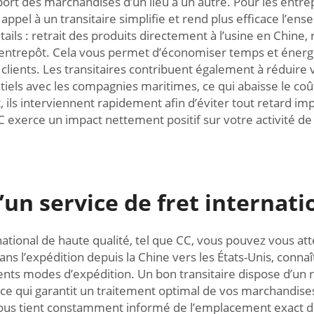
port des marchandises d’un lieu à un autre. Pour les entrepr
 appel à un transitaire simplifie et rend plus efficace l’e
étails : retrait des produits directement à l’usine en Chin
 entrepôt. Cela vous permet d’économiser temps et énergie 
lients. Les transitaires contribuent également à réduire vos
ntiels avec les compagnies maritimes, ce qui abaisse le c
ils interviennent rapidement afin d’éviter tout retard impo
exerce un impact nettement positif sur votre activité de g
un service de fret internati
rnational de haute qualité, tel que CC, vous pouvez vous 
ans l’expédition depuis la Chine vers les États-Unis, conna
s modes d’expédition. Un bon transitaire dispose d’un ré
ce qui garantit un traitement optimal de vos marchandise
n vous tient constamment informé de l’emplacement exact 