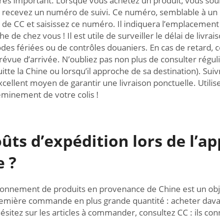
 très important. Lorsque vous achetez un produit, vous souha
 recevez un numéro de suivi. Ce numéro, semblable à un co
 de CC et saisissez ce numéro. Il indiquera l’emplacement 
 de chez vous ! Il est utile de surveiller le délai de livr
s fériées ou de contrôles douaniers. En cas de retard, co
évue d’arrivée. N’oubliez pas non plus de consulter régul
itte la Chine ou lorsqu’il approche de sa destination). Sui
cellent moyen de garantir une livraison ponctuelle. Utili
eminement de votre colis !
ûts d’expédition lors de l’
e ?
sionnement de produits en provenance de Chine est un objec
ière commande en plus grande quantité : acheter davant
ésitez sur les articles à commander, consultez CC : ils conn