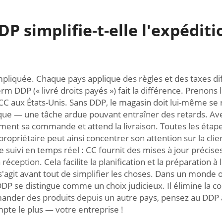
P simplifie-t-elle l'expéditi
pliquée. Chaque pays applique des règles et des taxes diffé
erm DDP (« livré droits payés ») fait la différence. Prenon
aux États-Unis. Sans DDP, le magasin doit lui-même se r
istique — une tâche ardue pouvant entraîner des retards. Av
ement sa commande et attend la livraison. Toutes les étap
opriétaire peut ainsi concentrer son attention sur la client
le suivi en temps réel : CC fournit des mises à jour précis
ception. Cela facilite la planification et la préparation à
l s'agit avant tout de simplifier les choses. Dans un monde
DP se distingue comme un choix judicieux. Il élimine la co
mmander des produits depuis un autre pays, pensez au DDP
mpte le plus — votre entreprise !