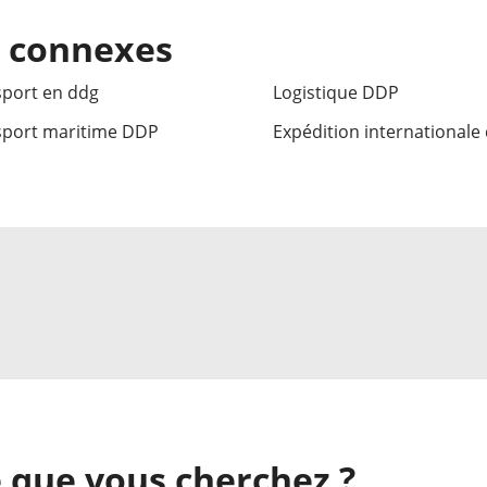
s connexes
port en ddg
Logistique DDP
sport maritime DDP
Expédition internationale
 que vous cherchez ?