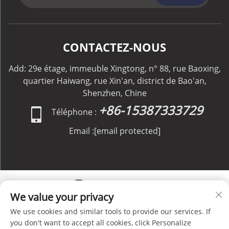
CONTACTEZ-NOUS
Add: 29e étage, immeuble Xingtong, n° 88, rue Baoxing,
quartier Haiwang, rue Xin'an, district de Bao'an,
Shenzhen, Chine
+86-15387333729
Téléphone :
Email :
[email protected]
We value your privacy
We use cookies and similar tools to provide our services. If
Copyright © C&C GLOBAL Logistics Co., Limited Tous
you don't want to accept all cookies, click Personalize