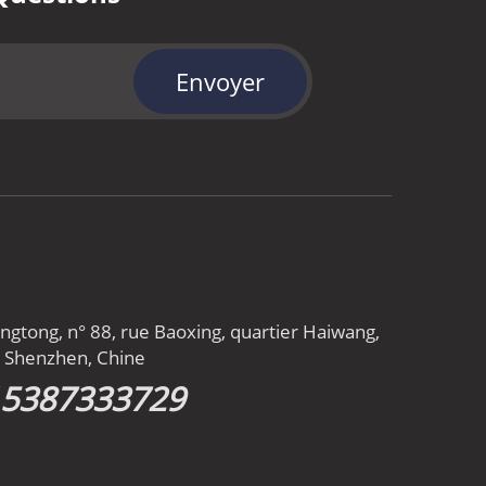
Envoyer
gtong, n° 88, rue Baoxing, quartier Haiwang,
n, Shenzhen, Chine
15387333729