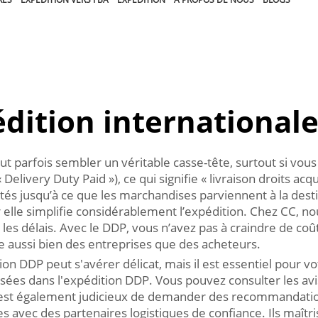
dition international
eut parfois sembler un véritable casse-tête, surtout si v
Delivery Duty Paid »), ce qui signifie « livraison droits a
ités jusqu’à ce que les marchandises parviennent à la dest
r elle simplifie considérablement l’expédition. Chez CC, no
s les délais. Avec le DDP, vous n’avez pas à craindre de coû
vie aussi bien des entreprises que des acheteurs.
ion DDP peut s'avérer délicat, mais il est essentiel pour
isées dans l'expédition DDP. Vous pouvez consulter les av
Il est également judicieux de demander des recommandatio
s avec des partenaires logistiques de confiance. Ils maîtr