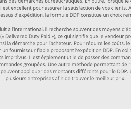
s dans des démarches bureaucratiques. En outre, lorsque l
est excellent pour assurer la satisfaction de vos clients.
essus d'expédition, la formule DDP constitue un choix re
it à l’international, il recherche souvent des moyens d’é
 (« Delivered Duty Paid »), ce qui signifie que le vendeur pr
insi la démarche pour l’acheteur. Pour réduire les coûts, l
er un fournisseur fiable proposant l’expédition DDP. En col
coûts imprévus. Il est également utile de passer des comm
commandes groupées. Une autre méthode permettant de ré
ort peuvent appliquer des montants différents pour le DDP
plusieurs entreprises afin de trouver le meilleur prix.