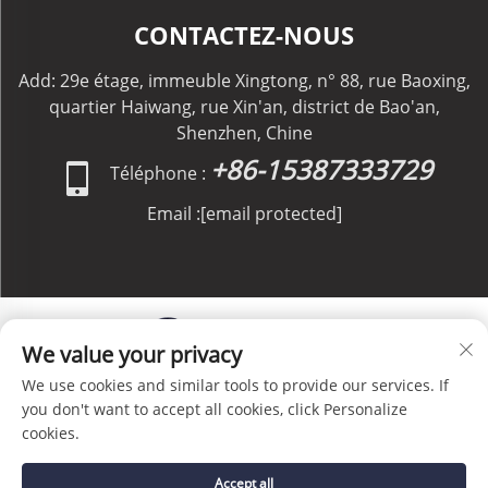
CONTACTEZ-NOUS
Add: 29e étage, immeuble Xingtong, n° 88, rue Baoxing,
quartier Haiwang, rue Xin'an, district de Bao'an,
Shenzhen, Chine
+86-15387333729
Téléphone :
Email :
[email protected]
We value your privacy
We use cookies and similar tools to provide our services. If
Copyright © C&C GLOBAL Logistics Co., Limited Tous
you don't want to accept all cookies, click Personalize
droits réservés -
Politique de confidentialité
-
Blog
cookies.
Accept all