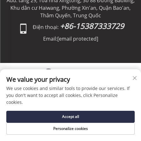
Add: tầng 29, Tòa nhà Xingtong, Số 88 Đường Baoxing,
Khu dân cư Haiwang, Phường Xin'an, Quận Bao'an,
Thâm Quyến, Trung Quốc
+86-15387333729
Điện thoại:
Email:
[email protected]
We value your privacy
We use cookies and similar tools to provide our services. If
Bản quyền © C&C GLOBAL Logistics Co., Limited. Bảo
you don't want to accept all cookies, click Personalize
lưu mọi quyền. -
Chính sách bảo mật
-
Blog
cookies.
Accept all
Personalize cookies
TRANG CHỦ
DỊCH VỤ
EMAIL
ĐIỆN THOẠI