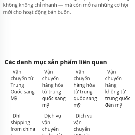
không không chỉ nhanh — mà còn mở ra những cơ hội
mới cho hoạt động bán buôn.
Các danh mục sản phẩm liên quan
Vận
Vận
Vận
Vận
chuyển từ
chuyển
chuyển
chuyển
Trung
hàng hóa
hàng hóa
hàng
Quốc sang
từ trung
từ trung
không từ
Mỹ
quốc sang
quốc sang
trung quốc
mỹ
mỹ
đến mỹ
Dhl
Dịch vụ
Dịch vụ
shipping
vận
vận
from china
chuyển
chuyển