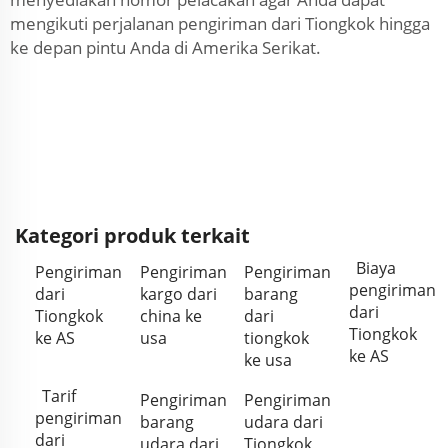
mengikuti perjalanan pengiriman dari Tiongkok hingga
ke depan pintu Anda di Amerika Serikat.
Kategori produk terkait
Biaya
Pengiriman
Pengiriman
Pengiriman
pengiriman
dari
kargo dari
barang
dari
Tiongkok
china ke
dari
Tiongkok
ke AS
usa
tiongkok
ke AS
ke usa
Tarif
Pengiriman
Pengiriman
pengiriman
barang
udara dari
dari
udara dari
Tiongkok