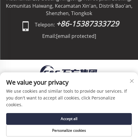
Komunitas Haiwang, Kecamatan Xin'an, Distrik Bao'an,
Shenzhen, Tiongkok
+86-15387333729
Telepon:
Email:
[email protected]
We value your privacy
Hak Cipta © C&C GLOBAL Logistics Co., Limited. Hak
We use cookies and similar tools to provide our services. If
Cipta Dilindungi Undang-Undang -
Kebijakan Privasi
-
you don't want to accept all cookies, click Personalize
Blog
cookies.
Accept all
Personalize cookies
HALAMAN UTAMA
LAYANAN
SUREL
TEL