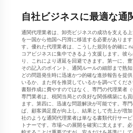
自社ビジネスに最適な通
通関代理業者は、卸売ビジネスの成功を支える上
を一国から他国へ円滑に移送する必要があります
す。優れた代理業者は、こうした規則を的確に naviga
コアビジネスに集中できるよう支援します。彼ら
り、これにより遅延を回避できます。第一に、豊
その記入のポイント、通関ルールの細部まで熟知
どの問題発生時に迅速かつ的確な進捗報告を提供
いるか、また何を推奨しているかを調べてくださ
書類作成に費やすのではなく、専門の代理業者（
専門業者は、税関当局との良好な関係構築にも貢
ます。第四に、迅速な問題解決が可能です。専門
ば、顧客満足度が向上し、結果として売上が増加
社のような通関代理業者は単なる書類代行サービ
トナーです。市場への展開を確実に支えます。必
較することは重要ですが、安さだけを基準にして