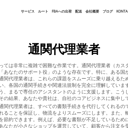
サービス
ルート
FBAへの出荷
配送
会社概要
ブログ
KONTA
通関代理業者
っては非常に複雑で困難な作業です。通関代理業者（カス
「あなたのサポート役」のような存在です。特に、ある国
通関代理業者は、これらの課題をスムーズに乗り越えるた
い、各国の通関手続きや関連法規制を完全に理解しています
う、まるで専任のアシスタントのように支援します。こう
その結果、あなたや貴社は、自社のコアビジネスに集中し
通関代理業者は、すべての書類手続きを代行してくれるの
れることを保証し、物流をよりスムーズにします。また、
を節約できます。例えば、必要な書類が不足しているため
あなたが小さなショップを運営していて、顧客から注文を