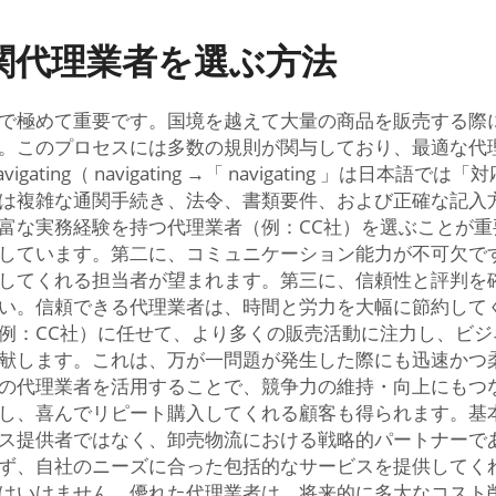
関代理業者を選ぶ方法
で極めて重要です。国境を越えて大量の商品を販売する際
。このプロセスには多数の規則が関与しており、最適な代
ting（ navigating →「 navigating 」は日
は複雑な通関手続き、法令、書類要件、および正確な記入
富な実務経験を持つ代理業者（例：CC社）を選ぶことが
しています。第二に、コミュニケーション能力が不可欠で
してくれる担当者が望まれます。第三に、信頼性と評判を
い。信頼できる代理業者は、時間と労力を大幅に節約して
例：CC社）に任せて、より多くの販売活動に注力し、ビジ
献します。これは、万が一問題が発生した際にも迅速かつ
の代理業者を活用することで、競争力の維持・向上にもつ
し、喜んでリピート購入してくれる顧客も得られます。基
ス提供者ではなく、卸売物流における戦略的パートナーで
ず、自社のニーズに合った包括的なサービスを提供してく
はいけません。優れた代理業者は、将来的に多大なコスト