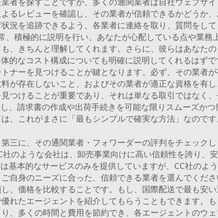
た業者を探すことですが、多くの通関業者は自社ウェブサイ
によるレビューを確認し、その業者が信頼できるかどうか、
荷状況を追跡できるよう、各業者に連絡を取り、質問をして
常、積極的に説明を行い、あなたが心配している点や業務
ても、きちんと理解してくれます。さらに、彼らはあなたの
なコスト構成についても明確に説明してくれるはずです。CC（C
ートナーを見つけることが鍵となります。必ず、その業者が
数料が存在しないこと、およびその業者が適正な資格を有し
を見つけることが重要であり、それは単なる取引ではなく、
し、請求書の作成や出荷手続きを可能な限りスムーズかつ
ては、これがまさに「最もシンプルで確実な方法」なのです
。第三に、その通関業者・フォワーダーの評判をチェックし
C社のような会社は、卸売事業向けに高い信頼性を誇り、
は基本的なサービスのみを提供していますが、CC社のよ
。ご自身のニーズに合った、信頼できる業者を選んでくださ
頼し、価格を比較することです。もし、国際配送で最も安い
で優れたエージェントを紹介してもらうこともできます。も
より、多くの時間と費用を節約でき、各エージェントのウェ