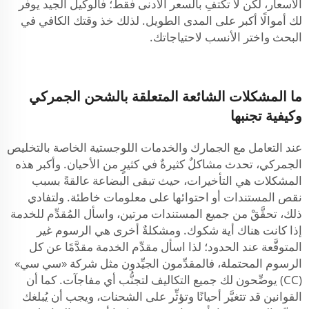
الأسعار، لكن لا تكتفِ بالسعر الأدنى فقط؛ فالوكيل الجيد يوفر
لك أموالًا أكبر على المدى الطويل. لذلك خذ وقتك الكافي في
البحث واختر الأنسب لاحتياجاتك.
ما المشكلات الشائعة المتعلقة بالشحن الجمركي
وكيفية تجنبها
عند التعامل مع الجمارك والخدمات اللوجستية الخاصة بالتخليص
الجمركي، تحدث مشاكلٌ كثيرةٌ في كثيرٍ من الأحيان. وأكبر هذه
المشكلات هي التأخيرات، حيث تبقى البضاعة عالقةً بسبب
نقص المستندات أو احتوائها على معلومات خاطئة. ولتفادي
ذلك، تحقَّقْ من جميع المستندات مرتين، واسأل المُقدِّم للخدمة
إذا كانت هناك أية شكوك. ومشكلةٌ أخرى هي الرسوم غير
المتوقَّعة عند الحدود؛ لذا اسأل مقدِّم الخدمة مقدَّمًا عن كل
الرسوم المحتملة، فالمقدِّمون الجيِّدون مثل شركة «سي سي»
(CC) يوضِّحون لك جميع التكاليف لتجنُّب أي مفاجآت. كما أن
القوانين قد تتغيَّر أحيانًا وتؤثِّر على الشحنات، ويجب أن يُبلغك