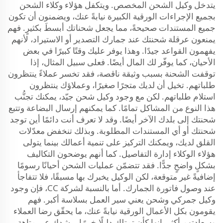
يتدخل وكيل الشحن المخصص. ويتكفل هؤلاء وكلاء الشحن
بجميع الإجراءات الورقية الكبيرة نيابةً عنك، ويضمنون أن تكون
جميع المستندات صحيحةً، مما يجعل شحناتك أبسطَ بكثيرٍ. فهم
يمنعون عرقلة شحنتك عند جمارك التصدير أو الاستيراد، لأنهم
يفهمون القواعد جيدًا. وهذا يوفر عليك وقتًا كبيرًا في بعض
الأحيان، كما يوفّر لك المال أيضًا. فعلى سبيل المثال، إذا
توقفت الشحنة بسبب وثيقة ناقصة، فقد تخسر عملاءً ينتظرون
طلباتهم. تخيل أن لديك متجرًا صغيرًا، وعملاؤك ينتظرون
استلام طلباتهم. لكن مع وجود وكيل شحن جيّد، يمكنك تجنُّب
هذا النوع من المشاكل تمامًا. كما يمكنهم إرسال البضاعة وتتبع
شحنتك إلى بلدك الآخر أيضًا. وقد لا تعرف أنت دائمًا أين توجد
شحنتك أو أي المستندات المطلوبة. وبذلك تنخفض معدّلات
القلق لديك، ويمكنك التركيز على تنمية أعمالك بينما يتولى
هؤلاء الوكلاء إدارة التفاصيل. كما أنهم يوضحون التكاليف
بشكلٍ واضحٍ جدًّا. فقد تتضمّن عمليات الشحن أحيانًا رسومًا
إضافيةً غير متوقعة، لكن الوكيل يخبرك بها مسبقًا، فلا تتفاجأ
عند وصول فاتورة الجمارك. أما بالنسبة لشركة CC، فإن وجود
وكيل جمركي وشحن يعني سير العمل بسلاسة أكبر. فهم
يقومون بكل الأعمال الورقية نيابةً عنك، ما يحقّق رضا العملاء
وسعادتهم أكثر. إنها كأن تمتلك دليلًا خبيرًا يرشدك عبر متاهةٍ