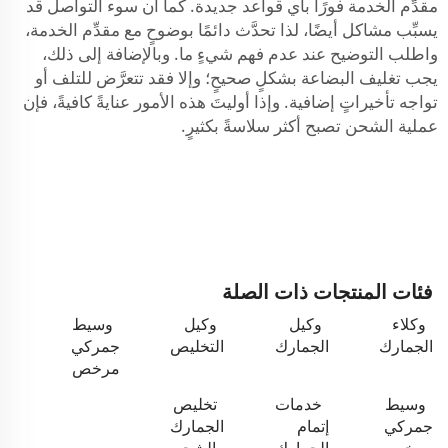
مقدِّم الخدمة فورًا بأي قواعد جديدة. كما أن سوء التواصل قد
يسبِّب مشاكل أيضًا، لذا تحدَّث دائمًا بوضوحٍ مع مقدِّم الخدمة،
واطلب التوضيح عند عدم فهم شيءٍ ما. وبالإضافة إلى ذلك،
يجب تغليف البضاعة بشكلٍ صحيحٍ؛ وإلا فقد تتعرَّض للتلف أو
تواجه تأخيراتٍ إضافية. وإذا أوليتَ هذه الأمور عنايةً كافيةً، فإن
عملية الشحن تصبح أكثر سلاسةً بكثيرٍ.
فئات المنتجات ذات الصلة
وكلاء
وكيل
وكيل
وسيط
الجمارك
الجمارك
التخليص
جمركي
مرخص
وسيط
خدمات
تخليص
جمركي
إتمام
الجمارك