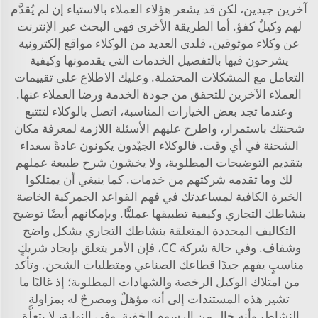
آخرين جيدين، لكن قد يشعر هؤلاء العملاء بالاستياء إن لم يُقدَّم
لهم وكيلٌ كفؤ. أما الطريقة الأخرى فهي البحث عبر الإنترنت
عن وكلاء موثوقين. فلدى العديد من الوكلاء مواقع إلكترونية
يشرحون فيها بالتفصيل الخدمات التي يقدمونها وكيفية
التعامل مع المشكلات المحتملة. وعليك الاطلاع على تقييمات
العملاء الآخرين للتحقق من جودة الخدمة ورضا العملاء عنها.
وعندما تجد بعض الخيارات المناسبة، اتصل بالوكلاء لتتتبع
شحنتك باستمرار، واطرح عليهم الأسئلة اللازمة لمعرفة مكان
الشحنة في أي وقت. فالوكلاء الجيّدون يكونون عادةً سعداء
بتقديم التوضيحات المطلوبة، ولا يخشون شرح طبيعة عملهم
لك وما تقدمه شركتهم من خدمات. كما ينبغي أن يمتلكوا
الخبرة الكافية لمساعدتك في فهم القواعد الجمركية الخاصة
بنشاطك التجاري وكيفية تطبيقها عمليًّا. وبإمكانهم أيضًا توضيح
التكاليف المحددة المتعلقة بنشاطك التجاري بشكل واضح
وشفاف. وفي حالة شركة CC، فإن الأمر يتعلق بإيجاد شريكٍ
مناسبٍ يفهم جيدًا قطاعك الصناعي ومتطلبات الشحن. وتأكد
من امتلاك الوكيل الرخصة والشهادات المطلوبة؛ إذ غالبًا ما
تشير هذه المستندات إلى أنه مؤهلٌ ومصرحٌ له بمزاولة
النشاط، وأنه خالٍ من الرسوم الخفية. وفي النهاية، لا يتعلَّق