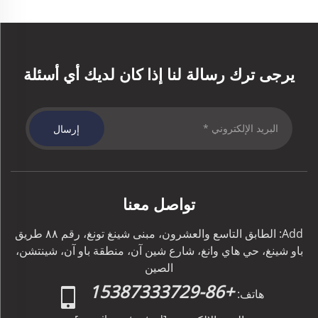
يرجى ترك رسالة لنا إذا كان لديك أي أسئلة
إرسال
تواصل معنا
Add: الطابق التاسع والعشرون، مبنى شينغ تونغ، رقم ٨٨ طريق
باو شينغ، حي هاي وانغ، شارع شين آن، منطقة باو آن، شينتشن،
الصين
+86-15387333729
هاتف: