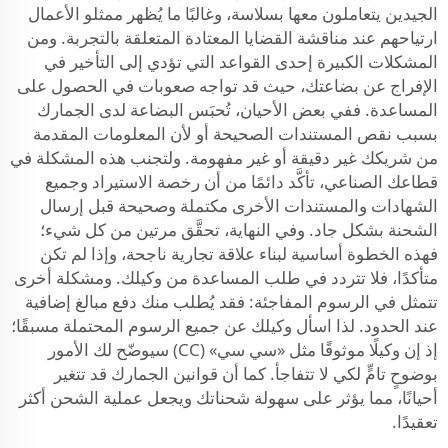
الجيدين يتعاملون معها بسلاسة، وغالبًا ما يُظهر ممثلو الأعمال
ارتياحهم عند مناقشة القضايا المعتادة المتعلقة بالتجربة. ومن
المشكلات الكبيرة إحدى القواعد التي تؤدي إلى التأخير في
الإفراج عن بضاعتك، حيث قد تواجه صعوبات في الحصول على
المساعدة. ففي بعض الأحيان، تُحبَس البضاعة لدى الجمارك
بسبب نقص المستندات الصحيحة أو لأن المعلومات المقدمة
من شريكك غير دقيقة أو غير مفهومة. ولتجنب هذه المشكلة في
قطاعك الصناعي، تأكَّد دائمًا من أن رخصة الاستيراد وجميع
الشهادات والمستندات الأخرى مكتملة وصحيحة قبل إرسال
الشحنة بشكل جاد. وفي النهاية، تحقَّق مرتين من كل شيء؛
فهذه الخطوة أساسية لبناء علاقة تجارية ناجحة، وإذا لم تكن
متأكدًا، فلا تتردد في طلب المساعدة من وكيلك. ومشكلة أخرى
تتمثل في الرسوم المفاجئة: فقد يُطلب منك دفع مبالغ إضافية
عند الحدود. لذا اسأل وكيلك عن جميع الرسوم المحتملة مسبقًا؛
إذ إن وكيلًا موثوقًا مثل «سي سي» (CC) سيوضّح لك الأمور
بوضوحٍ تامٍّ لكي لا تتفاجأ. كما أن قوانين الجمارك قد تتغير
أحيانًا، مما يؤثر على سهولة شحناتك ويجعل عملية الشحن أكثر
تعقيدًا.