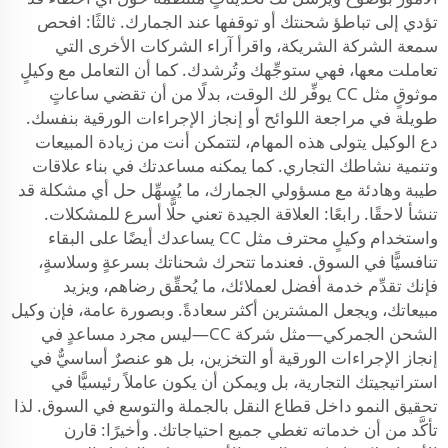
تؤدي إلى تباطؤ شحنتك أو توقفها عند الجمارك. ثالثًا: افحص
سمعة الشركة الشريكة، واقرأ آراء الشركات الأخرى التي
تعاملت معها، فهي ستوجِّهك وتُرشدك. كما أن التعامل مع وكيلٍ
موثوقٍ مثل CC يوفِّر لك الوقت، بدلًا من أن تقضي ساعاتٍ
طويلة في مراجعة اللوائح أو إنجاز الإجراءات الورقية بنفسك.
دع الوكيل يتولى هذه المهام، لتتمكن أنت من زيادة المبيعات
وتنمية نشاطك التجاري. كما يمكنه مساعدتك في بناء علاقات
طيبة وهادئة مع مسؤولي الجمارك، ما يُسهِّل حل أي مشكلة قد
تنشأ لاحقًا. رابعًا: العلاقة الجيدة تعني حلًّا أسرع للمشكلات.
واستخدام وكيلٍ محترف مثل CC يساعدك أيضًا على البقاء
تنافسيًّا في السوق. فعندما تتحرك شحناتك بسرعةٍ وسلاسةٍ،
فإنك تقدِّم خدمة أفضل لعملائك، ما يُحقِّق رضاهم، ويزيد
مبيعاتك، ويجعل المشترين أكثر سعادةً. وبصورة عامة، فإن وكيل
الشحن الجمركي—مثل شركة CC—ليس مجرد مساعدٍ في
إنجاز الإجراءات الورقية أو التخزين، بل هو عنصرٌ أساسيٌّ في
استراتيجيتك التجارية، بل ويمكن أن يكون عاملاً رئيسيًّا في
تحقيق النمو داخل قطاع النقل بالجملة والتوسع في السوق. لذا
تأكَّد من أن خدماته تغطي جميع احتياجاتك. وأخيرًا: قارن