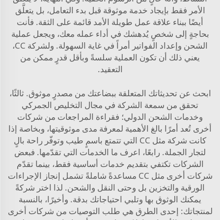
الأمر فقط بإيجاد خدمة موثوقة قبل بدء التعامل، بل يتعلَّق
أيضًا ببناء علاقة عمل طويلة الأمد قائمة على الثقة. فأنت
بحاجةٍ إلى شخصٍ يُدهشك في أداء عمله معك، ويجعل عملية
الشحن وإعداد الفواتير أمراً في غاية السهولة. ولشركة CC،
يعني ذلك أن تكون العملية سلسةً وبأقل قدرٍ ممكن من
التعقيد.
ابحث عن تحديثاتك المتعلقة ببضاعتك من مصدرٍ موثوق. ثالثًا،
تحقق من سمعة الشركة في مجال التخليص الجمركي
وخدمات الشحن الدولي؛ فقراءة المراجعات من شركات
أخرى تُعد أمرًا بالغ الأهمية لمعرفة مدى موثوقيتها، وبخاصة إذا
كانت شركة مثل CC التي تتمتع باسمٍ طيب وتوفّر راحة بالٍ
لتجار الجملة. رابعًا، اعرف ما الخدمات التي تقدّمها. فبعض
الشركات تكتفي بتقديم خدمات أساسية فقط، بينما تقدّم
شركات أخرى مثل CC مساعدةً شاملةً تشمل إنجاز الإجراءات
الورقية والتخزين بل وحتى النقل والشحن. لذا اختر شركةً
يمكنك الوثوق بها وتلبي احتياجاتك بدقة. وأخيرًا، بالنسبة
لمنتجاتك: إحدى الطرق هي طلب التوصيات من شركات أخرى