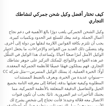
كيف تختار أفضل وكيل شحن جمركي لنشاطك
التجاري
وكيل الشحن الجمركي يلعب دورًا بالغ الأهمية في دعم نجاح
أعمال الجملة. وعند بيعك للسلع عبر الحدود وبكميات كبيرة،
يجب أن تلتزم بكافة القوانين اللازمة لنقلها من دولة إلى أخرى.
وقد يتضمَّن ذلك العديد من القواعد والإجراءات، ما يجعل اختيار
الوكيل الأمثل أمرًا صعبًا أحيانًا. ويُساعدك هذا الوكيل في التنقُّل
عبر هذه القواعد واللوائح، ليُمكنك التركيز على جوهر نشاطك
التجاري. فهم يمتلكون فهمًا عميقًا للأنظمة الجمركية المعقدة.
أولًا: الخبرة العملية، إذ يمتلك الوكيل المتمرس—مثل شركة CC
—سنواتٍ عديدة من الخبرة، ويعرف بالضبط المستندات
المطلوبة وكيفية تعبئتها بدقة، إضافةً إلى معرفته التامة بجميع
الحيل والتفاصيل الدقيقة المتعلقة بالأنظمة الجمركية، مما
يجنبك التأخيرات غير الضرورية. ثانيًا: يجب أن تكون قنوات
الاتصال معه فعّالة وجيدة؛ فأنت تحتاج إلى شخصٍ يشرح لك
الأمور بوضوح ويُرسل لك تحديثاتٍ منتظمة حول أي أخطاء قد