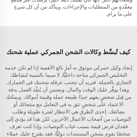
معقّدةٍ من المتطلبات والإجراءات، ويتأكد من أن كل شيءٍ
على ما يرام.
كيف تُبسِّط وكالات الشحن الجمركي عملية شحنك
إيجاد وكيل جمركي موثوق به أمرٌ بالغ الأهمية إذا لم تكن خدمة
التخليص الجمركي متاحة داخليًّا، لا سيما بالنسبة لنشاطك
التجاري بالجملة. فتريد أن تتجنب عرقلة شحنتك في الجمارك.
وهذا يوفِّر عليك الوقت والمال، ويضمن أن يُنفَّذ العمل بدقة
من قِبل شخصٍ يفهم جيدًا طبيعة عمله وقيمة أموالك. ويمكنك
الاعتماد على شخصٍ تثق به في التعامل مع منتجاتك أو
بضائعك. إحدى الطرق هي الانتظار لفترة طويلة وطلب
التوصيات من أصحاب الأعمال الآخرين، لكن هذا قد يؤدي إلى
فقدان فرص قيمة بسبب غياب التوصيات. وإذا كنت تعرف
شخصًا يقوم بشحن المستندات دوليًّا، فقد يقترح عليك عملاء