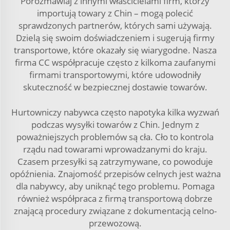
Porozmawiaj z innymi właścicielami firm, którzy
importują towary z Chin – mogą polecić
sprawdzonych partnerów, których sami używają.
Dzielą się swoim doświadczeniem i sugerują firmy
transportowe, które okazały się wiarygodne. Nasza
firma CC współpracuje często z kilkoma zaufanymi
firmami transportowymi, które udowodniły
skuteczność w bezpiecznej dostawie towarów.
Hurtowniczy nabywca często napotyka kilka wyzwań
podczas wysyłki towarów z Chin. Jednym z
poważniejszych problemów są cła. Cło to kontrola
rządu nad towarami wprowadzanymi do kraju.
Czasem przesyłki są zatrzymywane, co powoduje
opóźnienia. Znajomość przepisów celnych jest ważna
dla nabywcy, aby uniknąć tego problemu. Pomaga
również współpraca z firmą transportową dobrze
znającą procedury związane z dokumentacją celno-
przewozową.