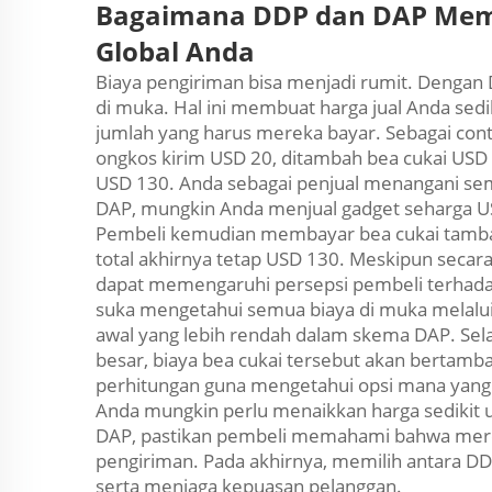
Bagaimana DDP dan DAP Mem
Global Anda
Biaya pengiriman bisa menjadi rumit. Denga
di muka. Hal ini membuat harga jual Anda sediki
jumlah yang harus mereka bayar. Sebagai con
ongkos kirim USD 20, ditambah bea cukai USD 
USD 130. Anda sebagai penjual menangani se
DAP, mungkin Anda menjual gadget seharga U
Pembeli kemudian membayar bea cukai tambah
total akhirnya tetap USD 130. Meskipun secar
dapat memengaruhi persepsi pembeli terhadap
suka mengetahui semua biaya di muka melalui
awal yang lebih rendah dalam skema DAP. Sela
besar, biaya bea cukai tersebut akan bertamb
perhitungan guna mengetahui opsi mana yang p
Anda mungkin perlu menaikkan harga sedikit u
DAP, pastikan pembeli memahami bahwa mer
pengiriman. Pada akhirnya, memilih antara D
serta menjaga kepuasan pelanggan.