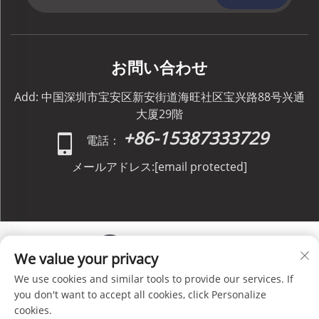
お問い合わせ
Add: 中国深圳市宝安区新安街道海旺社区宝兴路88号兴通
大厦29階
+86-15387333729
電話：
メールアドレス:
[email protected]
We value your privacy
We use cookies and similar tools to provide our services. If
Copyright © C&C GLOBAL Logistics Co., Limited All
you don't want to accept all cookies, click Personalize
Rights Reserved -
プライバシーポリシー
-
ブログ
cookies.