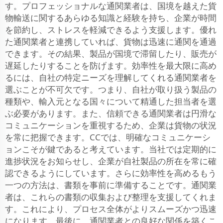
す。プロフェッショナルな通関業者は、国境を越えた貨
物輸送に関するあらゆる知識と経験を持ち、企業が時間
を節約し、ストレスを軽減できるよう支援します。優れ
た通関業者と連携していれば、貨物は迅速に通関を通過
できます。その結果、製品が国境で滞留したり、販売が
遅延したりすることを防げます。効率性を最大限に高め
るには、自社の特定ニーズを理解してくれる通関業者を
選ぶことが不可欠です。つまり、自社が取り扱う製品の
種類や、輸入元となる国々について精通した担当者を選
ぶ必要があります。また、信頼できる通関業者は円滑な
コミュニケーションを重視するため、企業は貨物の状況
を常に把握できます。CCでは、明確なコミュニケーシ
ョンこそが鍵であると考えています。当社では定期的に
進捗状況をお知らせし、企業が自社製品の所在を常に確
認できるようにしています。さらに効率性を高めるもう
一つの方法は、書類を事前に準備することです。通関業
者は、これらの書類の収集および整理を支援してくれま
す。これにより、プロセス全体がよりスムーズかつ迅速
になります。最後に、通関業者との良好な関係を築くこ