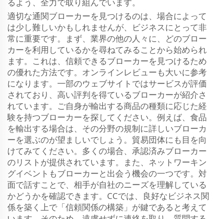
るよう、全力で取り組んでいます。
適切な通関ブローカーを見つけるのは、場合によって
は少し難しいかもしれませんが、ビジネスにとって非
常に重要です。まず、業界の他の人々に、どのブロー
カーを利用しているかを尋ねてみることから始められ
ます。これは、信頼できるブローカーを見つけるため
の優れた方法です。オンラインレビューも大いに参考
になります。一部のウェブサイトではサービスが評価
されており、高い評判を得ているブローカーが紹介さ
れています。ご自身が輸出する商品の種類に応じた経
験を持つブローカーを探してください。例えば、食品
を輸出する場合は、その分野の規制に詳しいブローカ
ーを選ぶのが望ましいでしょう。貿易団体にも目を向
けてみてください。多くの場合、承認済みブローカー
のリストが提供されています。また、ネットワーキン
グイベントもブローカーと出会う機会の一つです。対
面で話すことで、相手が自社のニーズを理解している
かどうかを確認できます。CCでは、良好なビジネス関
係を築く上で「信頼関係の構築」が鍵であると考えて
います。そのため、遠慮せずに連絡を取り、質問する